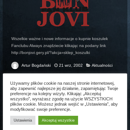
Wszelkie ważne i nowe informacje o kupnie koszulek
Fanclubu Always znajdziecie klikając na podany link
http://bonjovi.gery.pl/?akcja=sklep_koszulki
Artur Bogdański
21 wrz, 2002
Aktualności
Używamy plików cookie na naszej stronie internetowej,
aby zapewnić najlepsze jej działanie, zapamiętując Twoje
preferencje na kolejny wizyty. Klikając „Akceptuj
wszystko”, wyrażasz zgodę na użycie WSZYSTKICH
ARTUR BOGDAŃSKI
plików cookie. Możesz jednak wejść w „Ustawienia”, aby
modyfikować swoje preferencje.
Założyciel www.bonjovi.pl, kolekcjoner
Ustawienia
Akceptuj wszystkie
płyt Bon Jovi, przemądrzały erudyta,