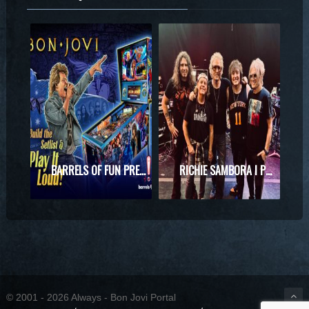
BARRELS OF FUN PREZENTUJE MASZYNĘ DO PINBALLA Z MOTYWAMI BON JOVI
RICHIE SAMBORA I PHIL X RAZEM NA SCENIE! WYJĄTKOWE SPOTKANIE PODCZAS KONCERTU KINGS OF CHAOS
© 2001 - 2026 Always - Bon Jovi Portal