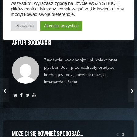
koncert
konkurs
wyjazdownia
wszystko”, wyrażasz zgodę na użycie WSZYSTKICH
plików cookie. Możesz jednak wejść w „Ustawienia”, aby
modyfikować swoje preferencje.
Ustawienia
Akceptuj wszystkie
ARTUR BOGDAŃSKI
Założyciel www.bonjovi.pl, kolekcjoner
płyt Bon Jovi, przemądrzały erudyta,
kochający mąż, miłośnik muzyki,
internetów i furiat.
MOŻE CI SIĘ RÓWNIEŻ SPODOBAĆ...