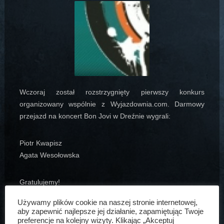
Wczoraj został rozstrzygnięty pierwszy konkurs
organizowany wspólnie z Wyjazdownia.com. Darmowy
przejazd na koncert Bon Jovi w Dreźnie wygrali:
Piotr Kwapisz
Agata Wesołowska
Gratulujemy!
Używamy plików cookie na naszej stronie internetowej,
Artur Bogdański
4 cze, 2011
Aktualności
aby zapewnić najlepsze jej działanie, zapamiętując Twoje
preferencje na kolejny wizyty. Klikając „Akceptuj