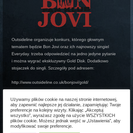
Outsideline organizuje konkurs, którego głownym
tematem będzie Bon Jovi oraz ich najnowszy singiel
Everyday. trzeba odpowiedzieć na jedno jedyne pytanie
i można wygrać ekskluzywny Gold Disk. Dodatkowo
stojaczek do singli.
Szczegóły pod adresem:
http://www.outsideline.co.uk/bonjovi/gold/
Artur Bogdański
19 wrz, 2002
Aktualności
Używamy plików cookie na naszej stronie internetowej,
aby zapewnić najlepsze jej działanie, zapamiętując Twoje
preferencje na kolejny wizyty. Klikając „Akceptuj
wszystko”, wyrażasz zgodę na użycie WSZYSTKICH
plików cookie. Możesz jednak wejść w „Ustawienia”, aby
modyfikować swoje preferencje.
ARTUR BOGDAŃSKI