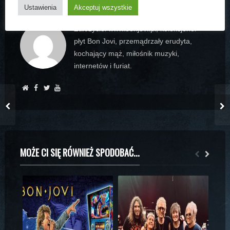
Ustawienia
Akceptuj wszystkie
Założyciel www.bonjovi.pl, kolekcjoner
płyt Bon Jovi, przemądrzały erudyta,
kochający mąż, miłośnik muzyki,
internetów i furiat.
MOŻE CI SIĘ RÓWNIEŻ SPODOBAĆ...