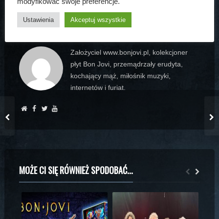
modyfikować swoje preferencje.
Ustawienia
Akceptuj wszystkie
ARTUR BOGDAŃSKI
Założyciel www.bonjovi.pl, kolekcjoner
płyt Bon Jovi, przemądrzały erudyta,
kochający mąż, miłośnik muzyki,
internetów i furiat.
MOŻE CI SIĘ RÓWNIEŻ SPODOBAĆ...