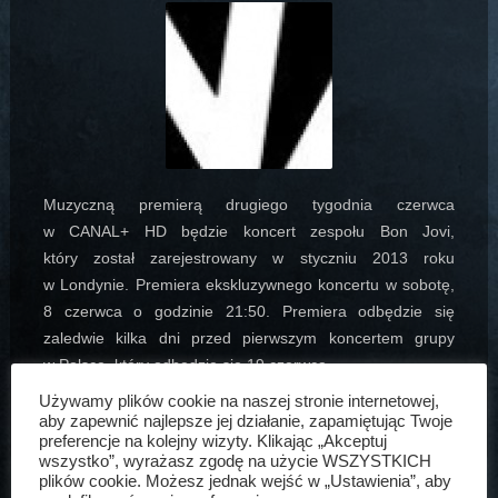
Muzyczną premierą drugiego tygodnia czerwca
w CANAL+ HD będzie koncert zespołu Bon Jovi,
który został zarejestrowany w styczniu 2013 roku
w Londynie. Premiera ekskluzywnego koncertu w sobotę,
8 czerwca o godzinie 21:50. Premiera odbędzie się
zaledwie kilka dni przed pierwszym koncertem grupy
w Polsce, który odbędzie się 19 czerwca.
Używamy plików cookie na naszej stronie internetowej,
Artur Bogdański
23 maj, 2013
Aktualności
aby zapewnić najlepsze jej działanie, zapamiętując Twoje
preferencje na kolejny wizyty. Klikając „Akceptuj
wszystko”, wyrażasz zgodę na użycie WSZYSTKICH
plików cookie. Możesz jednak wejść w „Ustawienia”, aby