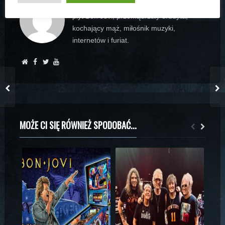
Założyciel www.bonjovi.pl, kolekcjoner
płyt Bon Jovi, przemądrzały erudyta,
kochający mąż, miłośnik muzyki,
internetów i furiat.
MOŻE CI SIĘ RÓWNIEŻ SPODOBAĆ...