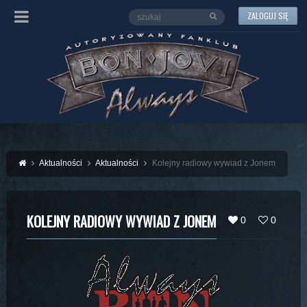
ZALOGUJ SIĘ
Aktualności
Aktualności
Kolejny radiowy wywiad z Jonem
KOLEJNY RADIOWY WYWIAD Z JONEM
0
0