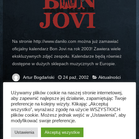
Na stronie http://www.danilo.com można już zamawiać
oficjalny kalendarz Bon Jovi na rok 2003! Zawiera wiele
ekskluzywnych zdjęć zespołu. Kalendarze będą również
dostępne w dużych sklepach muzycznych w Europie.
Artur Bogdański
24 paź, 2002
Aktualności
Używamy plików cookie na naszej stronie internetowej,
aby zapewnić najlepsze jej działanie, zapamiętując Twoje
preferencje na kolejny wizyty. Klikając „Akceptuj
wszystko”, wyrażasz zgodę na użycie WSZYSTKICH
ARTUR BOGDAŃSKI
plików cookie. Możesz jednak wejść w „Ustawienia”, aby
modyfikować swoje preferencje.
Ustawienia
Akceptuj wszystkie
Założyciel www.bonjovi.pl, kolekcjoner