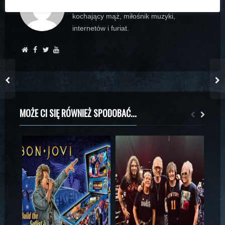
płyt Bon Jovi, przemądrzały erudyta,
kochający mąż, miłośnik muzyki,
internetów i furiat.
MOŻE CI SIĘ RÓWNIEŻ SPODOBAĆ...