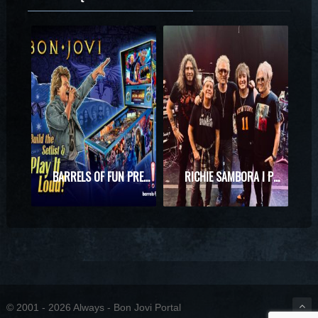
BARRELS OF FUN PREZENTUJE MASZYNĘ DO PINBALLA Z MOTYWAMI BON JOVI
RICHIE SAMBORA I PHIL X RAZEM NA SCENIE! WYJĄTKOWE SPOTKANIE PODCZAS KONCERTU KINGS OF CHAOS
© 2001 - 2026 Always - Bon Jovi Portal