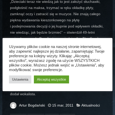
„Dzieciaki teraz nie wiedzą jak to jest założyć słuchawki,
podgłośnić na maksa, trzymać w ręku okładkę płyty,
zamknąć oczy i zatracić się w muzyce. Nie znają całego
piękna wydawania kieszonkowego na płytę
i podejmowania decyzji o jej kupnie pod wpływem okładki,
nie wiedząc, jak będzie brzmieć” – stwierdził 49-letni
gwiazdor zespołu Bon Jovi w wywiadzie dla „The Sunday
Times Magazine”.
Używamy plików cookie na naszej stronie internetowej,
„One nie mają pojęcia, jak to jest patrzeć na kilka
aby zapewnić najlepsze jej działanie, zapamiętując Twoje
preferencje na kolejny wizyty. Klikając „Akceptuj
obrazków i wyobrażać sobie, jak będzie brzmiała
wszystko”, wyrażasz zgodę na użycie WSZYSTKICH
ta muzyka” – zaznaczył artysta.
plików cookie. Możesz jednak wejść w „Ustawienia”, aby
„To były naprawdę magiczne czasy. Nie chcę brzmieć, jak
modyfikować swoje preferencje.
stary pryk, ale zapamiętajcie moje słowa. Za kilkanaście
Ustawienia
Akceptuj wszystkie
lat ludzie powiedzą: 'Co się stało?’. Steve Jobs jest
odpowiedzialny za zabicie przemysłu muzycznego” –
dodał wokalista.
Artur Bogdański
15 mar, 2011
Aktualności