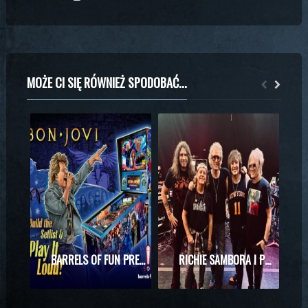
MOŻE CI SIĘ RÓWNIEŻ SPODOBAĆ...
BARRELS OF FUN PREZENTUJE MASZYNĘ DO PINBALLA Z MOTYWAMI BON JOVI
RICHIE SAMBORA I PHIL X RAZEM NA SCENIE! WYJĄTKOWE SPOTKANIE PODCZAS KONCERTU KINGS OF CHAOS