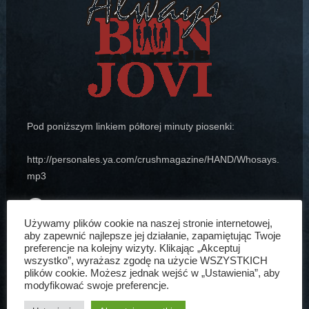
Pod poniższym linkiem półtorej minuty piosenki:
http://personales.ya.com/crushmagazine/HAND/Whosays.
mp3
Artur Bogdański
20 lip, 2005
Aktualności
Używamy plików cookie na naszej stronie internetowej,
aby zapewnić najlepsze jej działanie, zapamiętując Twoje
preferencje na kolejny wizyty. Klikając „Akceptuj
wszystko”, wyrażasz zgodę na użycie WSZYSTKICH
plików cookie. Możesz jednak wejść w „Ustawienia”, aby
modyfikować swoje preferencje.
ARTUR BOGDAŃSKI