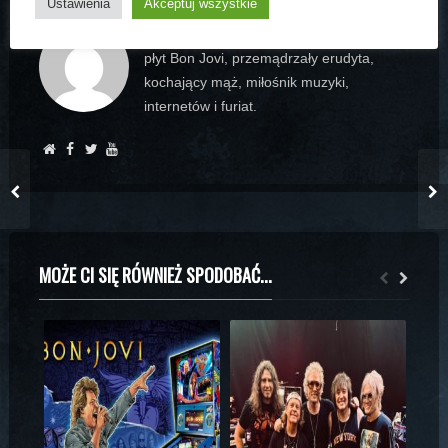
Ustawienia
Akceptuj wszystkie
Założyciel www.bonjovi.pl, kolekcjoner
płyt Bon Jovi, przemądrzały erudyta,
kochający mąż, miłośnik muzyki,
internetów i furiat.
MOŻE CI SIĘ RÓWNIEŻ SPODOBAĆ...