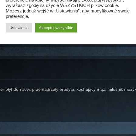
preferencje na kolejny wizyty. Klikając „Akceptuj wszystko”,
wyrażasz zgodę na użycie WSZYSTKICH plików cookie.
Możesz jednak wejść w „Ustawienia”, aby modyfikować swoje
preferencje.
.gery.pl/galeria/categories.php?cat_id=53
Ustawienia
Akceptuj wszystkie
ci
er płyt Bon Jovi, przemądrzały erudyta, kochający mąż, miłośnik muzyki,