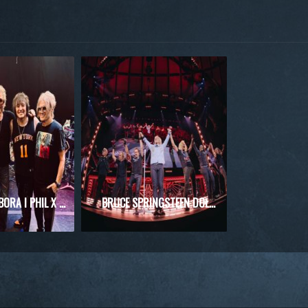
RICHIE SAMBORA I PHIL X RAZEM NA SCENIE! WYJĄTKOWE SPOTKANIE PODCZAS KONCERTU KINGS OF CHAOS
BRUCE SPRINGSTEEN DOŁĄCZYŁ DO BON JOVI PODCZAS WIELKIEGO FINAŁU REZYDENCJI W NOWYM JORKU!