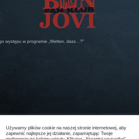
zego występu w programie „Wetten, dass…?”
Używamy plików cookie na naszej stronie internetowej, aby
zapewnić najlepsze jej działanie, zapamiętując Twoje