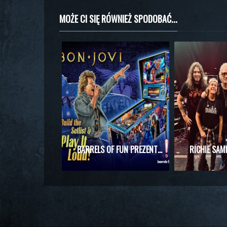
MOŻE CI SIĘ RÓWNIEŻ SPODOBAĆ...
BARRELS OF FUN PREZENTUJE MASZYNĘ DO PINBALLA Z MOTYWAMI BON JOVI