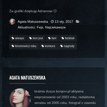
Za grafiki dziękuję Adrianowi 🙂
Agata Matuszewska
13 sty, 2017
Aktualności
,
Fejs
,
Najciekawsze
always
bon jovi
fani
fanklub
forumowicz roku
konkurs
nagrody
AGATA MATUSZEWSKA
bratnia dusza bonjovi.pl aktywna
nieprzerwanie od 2003 roku, redaktorka
serwisu od 2005 roku; fotograf z zawodu