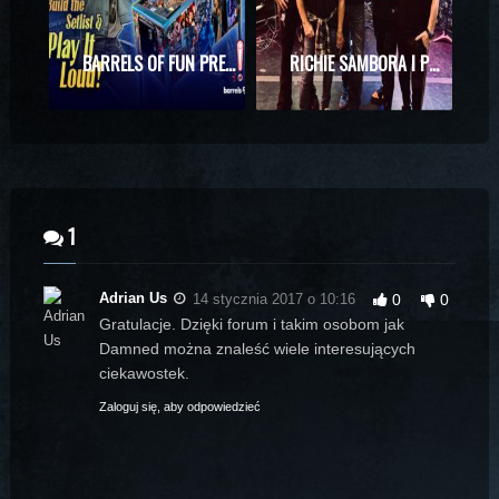
BARRELS OF FUN PREZENTUJE MASZYNĘ DO PINBALLA Z MOTYWAMI BON JOVI
RICHIE SAMBORA I PHIL X RAZEM NA SCENIE! WYJĄTKOWE SPOTKANIE PODCZAS KONCERTU KINGS OF CHAOS
1
Adrian Us
14 stycznia 2017 o 10:16
0
0
Gratulacje. Dzięki forum i takim osobom jak
Damned można znaleść wiele interesujących
ciekawostek.
Zaloguj się, aby odpowiedzieć