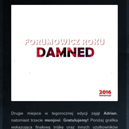
Drugie miejsce w tegorocznej edycji zajął
Adrian
,
natomiast trzecie
monjovi
.
Gratulujemy!
Poniżej grafika
wskazująca finałową trójkę oraz innych użytkowników