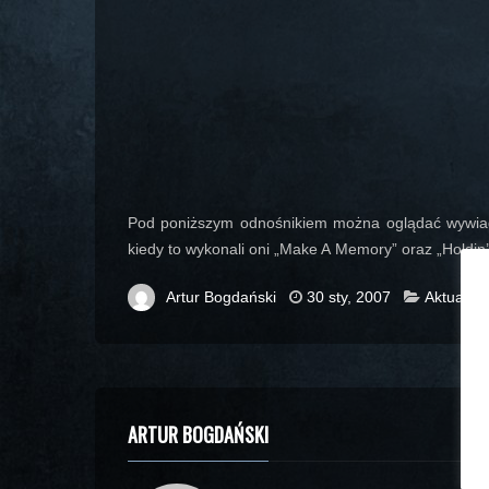
Pod poniższym odnośnikiem można oglądać wywiad z
kiedy to wykonali oni „Make A Memory” oraz „Holdin
Artur Bogdański
30 sty, 2007
Aktualnoś
ARTUR BOGDAŃSKI