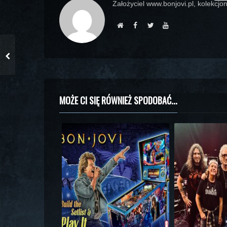
Założyciel www.bonjovi.pl, kolekcjon
MOŻE CI SIĘ RÓWNIEŻ SPODOBAĆ...