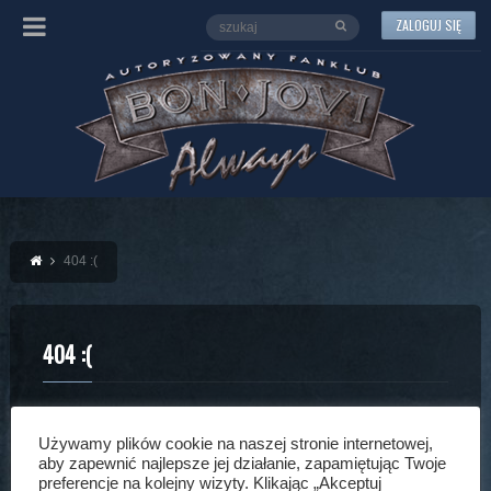
ZALOGUJ SIĘ
404 :(
404 :(
BŁĄD 404
Używamy plików cookie na naszej stronie internetowej,
aby zapewnić najlepsze jej działanie, zapamiętując Twoje
preferencje na kolejny wizyty. Klikając „Akceptuj