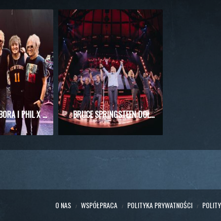
RICHIE SAMBORA I PHIL X RAZEM NA SCENIE! WYJĄTKOWE SPOTKANIE PODCZAS KONCERTU KINGS OF CHAOS
BRUCE SPRINGSTEEN DOŁĄCZYŁ DO BON JOVI PODCZAS WIELKIEGO FINAŁU REZYDENCJI W NOWYM JORKU!
O NAS
WSPÓŁPRACA
POLITYKA PRYWATNOŚCI
POLIT