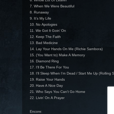
6. Whole Lot Of Leavin’
7. When We Were Beautiful
8. Runaway
9. It’s My Life
10. No Apologies
11. We Got It Goin’ On
12. Keep The Faith
13. Bad Medicine
14. Lay Your Hands On Me (Richie Sambora)
15. (You Want to) Make A Memory
16. Diamond Ring
17. I’ll Be There For You
18. I’ll Sleep When I’m Dead / Start Me Up (Rolling 
19. Raise Your Hands
20. Have A Nice Day
21. Who Says You Can’t Go Home
22. Livin’ On A Prayer
Encore: