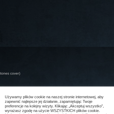
Stones cover)
Używamy plików cookie na naszej stronie internetowej, aby
zapewnić najlepsze jej działanie, zapamiętując Twoje
preferencje na kolejny wizyty. Klikając „Akceptuj wszystko”,
wyrażasz zgodę na użycie WSZYSTKICH plików cookie.