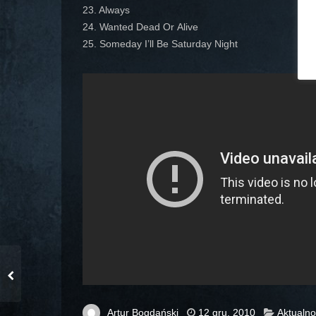
23. Always
24. Wanted Dead Or Alive
25. Someday I’ll Be Saturday Night
Artur Bogdański
12 gru, 2010
Aktualno