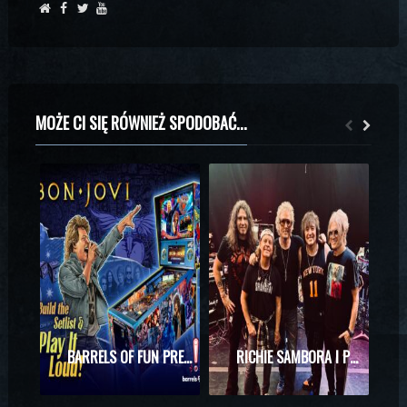
MOŻE CI SIĘ RÓWNIEŻ SPODOBAĆ...
BARRELS OF FUN PREZENTUJE MASZYNĘ DO PINBALLA Z MOTYWAMI BON JOVI
RICHIE SAMBORA I PHIL X RAZEM NA SCENIE! WYJĄTKOWE SPOTKANIE PODCZAS KONCERTU KINGS OF CHAOS