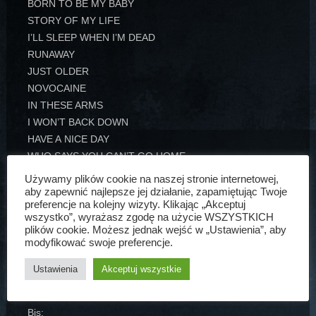
BORN TO BE MY BABY
STORY OF MY LIFE
I’LL SLEEP WHEN I’M DEAD
RUNAWAY
JUST OLDER
NOVOCAINE
IN THESE ARMS
I WON’T BACK DOWN
HAVE A NICE DAY
WHO SAYS YOU CAN’T GO HOME
IT’S MY LIFE
Używamy plików cookie na naszej stronie internetowej,
I’LL BE THERE FOR YOU (a)
aby zapewnić najlepsze jej działanie, zapamiętując Twoje
preferencje na kolejny wizyty. Klikając „Akceptuj
BLAZE OF GLORY (a)
wszystko”, wyrażasz zgodę na użycie WSZYSTKICH
BED OF ROSES (a)
plików cookie. Możesz jednak wejść w „Ustawienia”, aby
BAD MEDICINE
modyfikować swoje preferencje.
RAISE YOUR HANDS
Ustawienia
Akceptuj wszystkie
LIVIN’ ON A PRAYER
Bis: