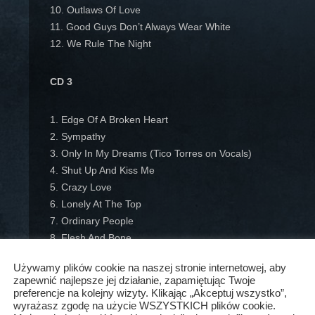
10. Outlaws Of Love
11. Good Guys Don’t Always Wear White
12. We Rule The Night
CD 3
1. Edge Of A Broken Heart
2. Sympathy
3. Only In My Dreams (Tico Torres on Vocals)
4. Shut Up And Kiss Me
5. Crazy Love
6. Lonely At The Top
7. Ordinary People
8. Flesh And Bone
9. Satellite
Używamy plików cookie na naszej stronie internetowej, aby
10. If I Can’t Have Your Love (Richie Sambora on Vocals)
zapewnić najlepsze jej działanie, zapamiętując Twoje
11. Real Life
preferencje na kolejny wizyty. Klikając „Akceptuj wszystko”,
12. Memphis Lives In Me (David Bryan on Vocals)
wyrażasz zgodę na użycie WSZYSTKICH plików cookie.