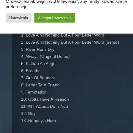
Możesz jednak wejść w „Ustawienia”, aby modyfikować swoje
13. Too Much Of A Good Thing
preferencje.
Ustawienia
Akceptuj wszystkie
CD 4
1. Love Ain’t Nothing But A Four Letter Word
2. Love Ain’t Nothing But A Four Letter Word (demo)
3. River Runs Dry
4. Always (Original Demo)
5. Kidnap An Angel
6. Breathe
7. Out Of Bounds
8. Letter To A Friend
9. Temptation
10. Gotta Have A Reason
11. All I Wanna Do Is You
12. Billy
13. Nobody’s Hero