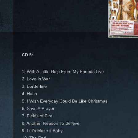
CD 5:
1. With A Little Help From My Friends Live
2. Love Is War
3. Borderline
4. Hush
5. I Wish Everyday Could Be Like Christmas
6. Save A Prayer
7. Fields of Fire
8. Another Reason To Believe
9. Let’s Make it Baby