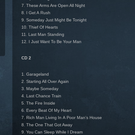
7. These Arms Are Open All Night
8. I Get A Rush
9. Someday Just Might Be Tonight
10. Thief Of Hearts
11. Last Man Standing
12. I Just Want To Be Your Man
CD 2
1. Garageland
2. Starting All Over Again
3. Maybe Someday
4. Last Chance Train
5. The Fire Inside
6. Every Beat Of My Heart
7. Rich Man Living In A Poor Man’s House
8. The One That Got Away
9. You Can Sleep While I Dream