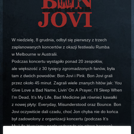
W niedzielę, 8 grudnia, odbył się pierwszy z trzech
zaplanowanych koncertów z okazji festiwalu Rumba
w Melbourne w Australii.
Podczas koncertu wystąpiło ponad 20 zespołów,
ale większość z 30 tysięcy zgromadzonych fanów, była
tam z dwóch powodów:
Bon Jovi i Pink. Bon Jovi grali
przez około 45 minut. Zagrali wiele znanych hitów jak: You
Give Love a Bad Name, Livin’ On A Prayer, I’ll Sleep When
I’m Dead, It’s My Life, Bad Medicine jak również kawałki
z nowej płyty: Everyday, Misunderstood oraz Bounce. Bon
Jovi oczywiście dali czadu, choć Jon chyba nie do końca
był zadowolony z organizacji koncertu (podczas It’s
My Life Huey’emu nagle wyłączyła się gitara basowa),
ponieważ następnego dnia w jednym z wywiadów,