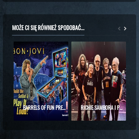
MOŻE CI SIĘ RÓWNIEŻ SPODOBAĆ...
BARRELS OF FUN PREZENTUJE MASZYNĘ DO PINBALLA Z MOTYWAMI BON JOVI
RICHIE SAMBORA I PHIL X RAZEM NA SCENIE! WYJĄTKOWE SPOTKANIE PODCZAS KONCERTU KINGS OF CHAOS