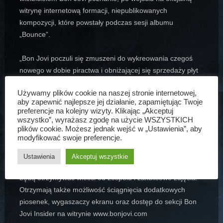
witrynę internetową formacji, niepublikowanych
kompozycji, które powstały podczas sesji albumu
„Bounce”.
„Bon Jovi poczuli się zmuszeni do wykreowania czegoś
nowego w dobie piractwa i obniżającej się sprzedaży płyt
i dlatego powstała taka inicjatywa z ich strony, aby dać
Używamy plików cookie na naszej stronie internetowej,
konsumentowi nową wartość i dodatkowe powody, dla
aby zapewnić najlepsze jej działanie, zapamiętując Twoje
których powinien kupić legalną płytę” – wyjaśniał Bruce
preferencje na kolejny wizyty. Klikając „Akceptuj
Kirkland z menedżmentu Bon Jovi.
wszystko”, wyrażasz zgodę na użycie WSZYSTKICH
plików cookie. Możesz jednak wejść w „Ustawienia”, aby
modyfikować swoje preferencje.
Jakby ciekawostek było mało, to posiadacze kodu, czyli
inaczej mówiąc ci, którzy zakupili album „Bounce”
Ustawienia
Akceptuj wszystkie
w sklepie, po zarejestrowaniu się na stronie Bon Jovi,
będą otrzymywać wieści od zespołu i zakulisowe zdjęcia.
Otrzymają także możliwość ściągnięcia dodatkowych
piosenek, wygaszaczy ekranu oraz dostęp do sekcji Bon
Jovi Insider na witrynie www.bonjovi.com