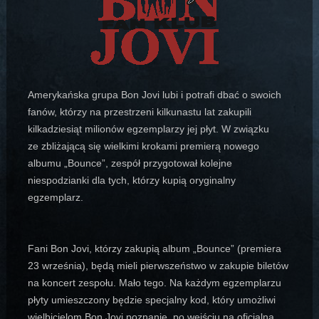
Amerykańska grupa Bon Jovi lubi i potrafi dbać o swoich
fanów, którzy na przestrzeni kilkunastu lat zakupili
kilkadziesiąt milionów egzemplarzy jej płyt. W związku
ze zbliżającą się wielkimi krokami premierą nowego
albumu „Bounce”, zespół przygotował kolejne
niespodzianki dla tych, którzy kupią oryginalny
egzemplarz.
Fani Bon Jovi, którzy zakupią album „Bounce” (premiera
23 września), będą mieli pierwszeństwo w zakupie biletów
na koncert zespołu. Mało tego. Na każdym egzemplarzu
płyty umieszczony będzie specjalny kod, który umożliwi
wielbicielom Bon Jovi poznanie, po wejściu na oficjalną