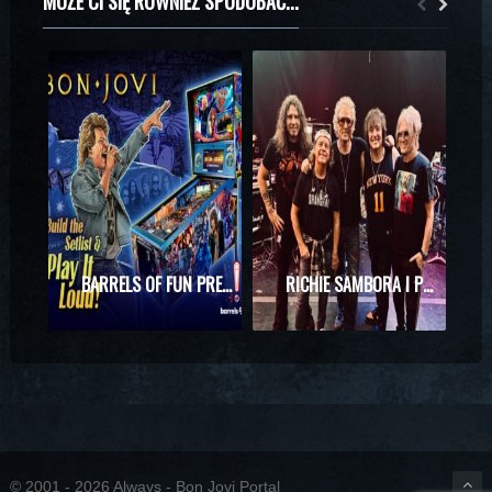
MOŻE CI SIĘ RÓWNIEŻ SPODOBAĆ...
BARRELS OF FUN PREZENTUJE MASZYNĘ DO PINBALLA Z MOTYWAMI BON JOVI
RICHIE SAMBORA I PHIL X RAZEM NA SCENIE! WYJĄTKOWE SPOTKANIE PODCZAS KONCERTU KINGS OF CHAOS
© 2001 - 2026 Always - Bon Jovi Portal