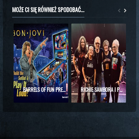
MOŻE CI SIĘ RÓWNIEŻ SPODOBAĆ...
BARRELS OF FUN PREZENTUJE MASZYNĘ DO PINBALLA Z MOTYWAMI BON JOVI
RICHIE SAMBORA I PHIL X RAZEM NA SCENIE! WYJĄTKOWE SPOTKANIE PODCZAS KONCERTU KINGS OF CHAOS