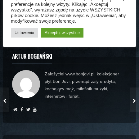
Artur Bogdański
21 sty, 2011
Aktualności
preferencje na kolejny wizyty. Klikając „Akceptuj
wszystko”, wyrażasz zgodę na użycie WSZYSTKICH
charytatywny
plików cookie. Możesz jednak wejść w „Ustawienia”, aby
modyfikować swoje preferencje.
Ustawienia
Akceptuj wszystkie
ARTUR BOGDAŃSKI
Założyciel www.bonjovi.pl, kolekcjoner
płyt Bon Jovi, przemądrzały erudyta,
kochający mąż, miłośnik muzyki,
internetów i furiat.