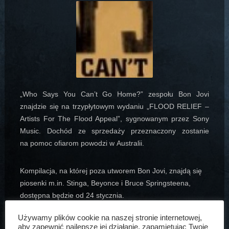
„Who Says You Can’t Go Home?” zespołu Bon Jovi
znajdzie się na trzypłytowym wydaniu „FLOOD RELIEF –
Artists For The Flood Appeal”, sygnowanym przez Sony
Music. Dochód ze sprzedaży przeznaczony zostanie
na pomoc ofiarom powodzi w Australii
.
Kompilacja, na której poza utworem Bon Jovi, znajdą się
piosenki m.in. Stinga, Beyonce i Bruce Springsteena,
dostępna będzie od 24 stycznia.
Pełną listę utworów znajdziecie w poniższym odnośniku.
Używamy plików cookie na naszej stronie internetowej,
aby zapewnić najlepsze jej działanie, zapamiętując Twoje