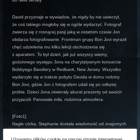
David przyznaje w wywiadzie, że nigdy by nie uwierzył,
że coś takiego mogłoby się w ogóle wydarzyć. Fotograf
zwierza się z rosnącej pasji jaką w ostatnim czasie Jon
obdarza fotografowanie. Frontman grupy Bon Jovi wyraził
chęć udzielenia mu kilku lekcji obchodzenia się
z aparatem. To był dzień, jak już wszyscy wiemy,
gościnnego występu Jona na charytatywnym koncercie
Bobbyego Bandiery w Redbank, New Jersey. Wszystko
wydarzyło się w trakcie pobytu Davida w domu rodziny
Bon Jovi, gdzie Jon z fotografem udali się po odbytej
próbie. Dzieci Jona otwierały akurat prezenty od swoich
przyjaciół. Panowała miła, rodzinna atmosfera.
[Foto1]
Nagle córka, Stephanie dostała wiadomość od znajomych
i od razu poinformowała swojego tatę: „Zobacz,
najwyraźniej przed chwilą umarłeś”. David nie zauważył
Używamy plików cookie na naszej stronie internetowej,