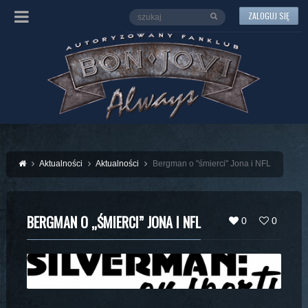
ZALOGUJ SIĘ
Aktualności
Aktualności
Bergman o "śmierci" Jona i NFL
BERGMAN O „ŚMIERCI” JONA I NFL
0
0