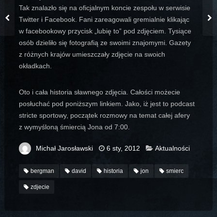
Tak znalazło się na oficjalnym koncie zespołu w serwisie
Twitter i Facebook. Fani zareagowali gremialnie klikając
w facebookowy przycisk „lubię to” pod zdjęciem. Tysiące
osób dzieliło się fotografią ze swoimi znajomymi. Gazety
z różnych krajów umieszczały zdjęcie na swoich
okładkach.
Oto i cała historia sławnego zdjęcia. Całości możecie
posłuchać pod poniższym linkiem. Jako, iż jest to podcast
stricte sportowy, początek rozmowy na temat całej afery
z wymyśloną śmiercią Jona od 7:00.
Michał Jarosławski
6 sty, 2012
Aktualności
bergman
david
historia
jon
smierc
zdjecie