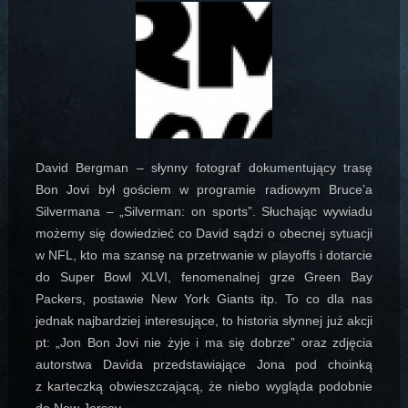
David Bergman – słynny fotograf dokumentujący trasę
Bon Jovi był gościem w programie radiowym Bruce’a
Silvermana – „Silverman: on sports”
. Słuchając wywiadu
możemy się dowiedzieć co David sądzi o obecnej sytuacji
w NFL, kto ma szansę na przetrwanie w playoffs i dotarcie
do Super Bowl XLVI, fenomenalnej grze Green Bay
Packers, postawie New York Giants itp. To co dla nas
jednak najbardziej interesujące, to historia słynnej już akcji
pt: „Jon Bon Jovi nie żyje i ma się dobrze” oraz zdjęcia
autorstwa Davida przedstawiające Jona pod choinką
z karteczką obwieszczającą, że niebo wygląda podobnie
do New Jersey.