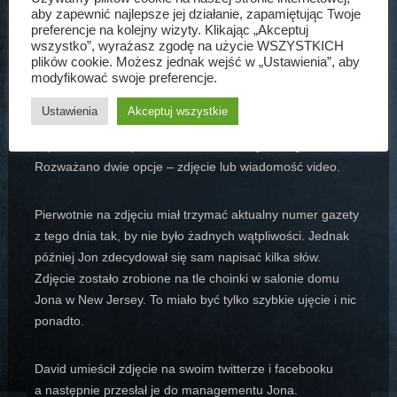
aby zapewnić najlepsze jej działanie, zapamiętując Twoje
by to w jakikolwiek sposób wstrząsnęło Jonem. W końcu
preferencje na kolejny wizyty. Klikając „Akceptuj
Bon Jovi jest osobą sławną. Wszystko wydawało się
wszystko”, wyrażasz zgodę na użycie WSZYSTKICH
bardzo dziwne. Najśmieszniejsze było jednak to,
plików cookie. Możesz jednak wejść w „Ustawienia”, aby
modyfikować swoje preferencje.
ze minutę po wiadomości od znajomych Stephanie
telefony wszystkich w domu rozgrzały się do czerwoności.
Ustawienia
Akceptuj wszystkie
Po chwili zastanowienia David wpadł na pomysł, że trzeba
uspokoić fanów i przekonać ich, że Jon jest cały i zdrów.
Rozważano dwie opcje – zdjęcie lub wiadomość video.
Pierwotnie na zdjęciu miał trzymać aktualny numer gazety
z tego dnia tak, by nie było żadnych wątpliwości. Jednak
później Jon zdecydował się sam napisać kilka słów.
Zdjęcie zostało zrobione na tle choinki w salonie domu
Jona w New Jersey. To miało być tylko szybkie ujęcie i nic
ponadto.
David umieścił zdjęcie na swoim twitterze i facebooku
a następnie przesłał je do managementu Jona.