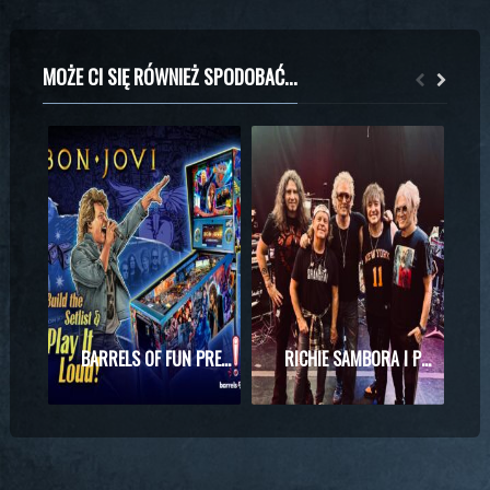
MOŻE CI SIĘ RÓWNIEŻ SPODOBAĆ...
BARRELS OF FUN PREZENTUJE MASZYNĘ DO PINBALLA Z MOTYWAMI BON JOVI
RICHIE SAMBORA I PHIL X RAZEM NA SCENIE! WYJĄTKOWE SPOTKANIE PODCZAS KONCERTU KINGS OF CHAOS