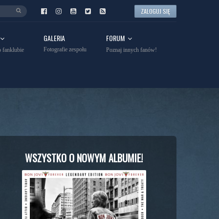
ZALOGUJ SIĘ
GALERIA
FORUM
Fotografie zespołu
 fanklubie
Poznaj innych fanów!
WSZYSTKO O NOWYM ALBUMIE!