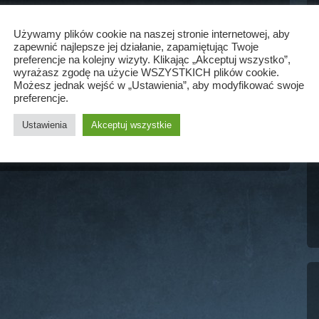
Używamy plików cookie na naszej stronie internetowej, aby
dogłębnych danych i raportów kasowych, opublikował
zapewnić najlepsze jej działanie, zapamiętując Twoje
ystów koncertowych trwającego tysiąclecia. Co ciekawe,
preferencje na kolejny wizyty. Klikając „Akceptuj wszystko”,
wyrażasz zgodę na użycie WSZYSTKICH plików cookie.
 dla Bon Jovi! …
Możesz jednak wejść w „Ustawienia”, aby modyfikować swoje
preferencje.
WIĘCEJ »
Ustawienia
Akceptuj wszystkie