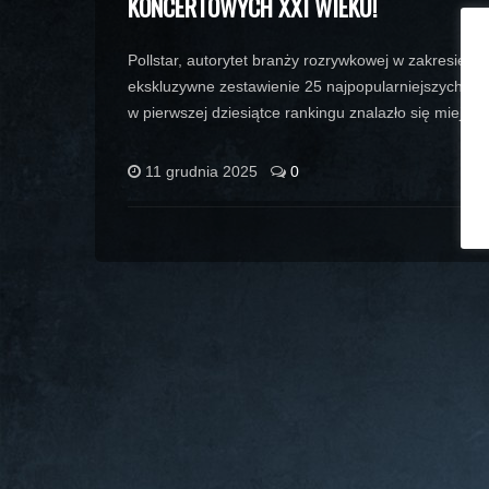
KONCERTOWYCH XXI WIEKU!
Pollstar, autorytet branży rozrywkowej w zakresie 
ekskluzywne zestawienie 25 najpopularniejszych art
w pierwszej dziesiątce rankingu znalazło się miejsce
11 grudnia 2025
0