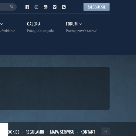
ZALOGUJ SIĘ
GALERIA
FORUM
Fotografie zespołu
 fanklubie
Poznaj innych fanów!
YKA COOKIES
REGULAMIN
MAPA SERWISU
KONTAKT