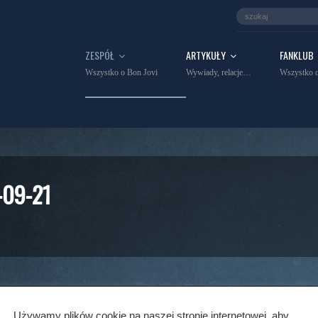
ZESPÓŁ
ARTYKUŁY
FANKLUB
Wszystko o Bon Jovi
Wywiady, relacje…
Wszystko o
-09-21
O NAS
WSPÓŁPRACA
POLITYKA PRYWATNOŚCI
POLIT
Używamy plików cookie na naszej stronie internetowej, aby