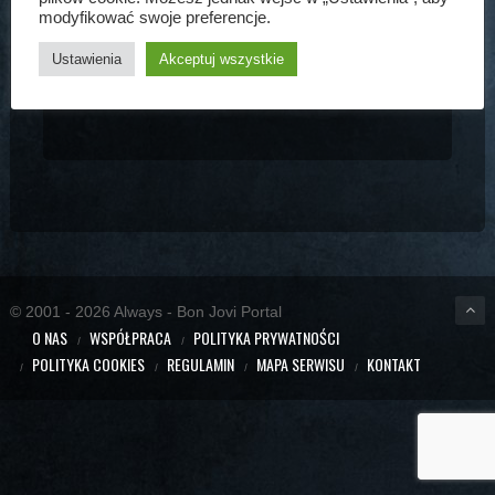
modyfikować swoje preferencje.
Zdjęcia z akcji.
Slideshow
Ustawienia
Akceptuj wszystkie
View 3 photos
© 2001 - 2026 Always - Bon Jovi Portal
O NAS
WSPÓŁPRACA
POLITYKA PRYWATNOŚCI
POLITYKA COOKIES
REGULAMIN
MAPA SERWISU
KONTAKT