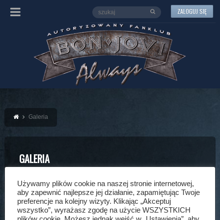
ZALOGUJ SIĘ
Galeria
GALERIA
Używamy plików cookie na naszej stronie internetowej,
Home
Galeria
Destination Poland
aby zapewnić najlepsze jej działanie, zapamiętując Twoje
preferencje na kolejny wizyty. Klikając „Akceptuj
FOTO
wszystko”, wyrażasz zgodę na użycie WSZYSTKICH
plików cookie. Możesz jednak wejść w „Ustawienia”, aby