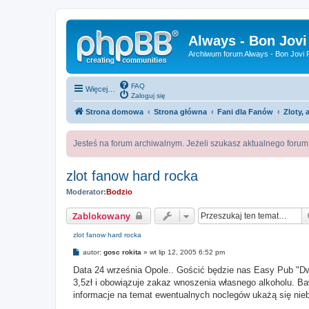
Always - Bon Jovi
Archiwum forum Always - Bon Jovi P
FAQ
Więcej…
Zaloguj się
Strona domowa
Strona główna
Fani dla Fanów
Zloty, 
Jesteś na forum archiwalnym. Jeżeli szukasz aktualnego foru
zlot fanow hard rocka
Moderator:
Bodzio
Zablokowany
zlot fanow hard rocka
P
autor:
gosc rokita
»
wt lip 12, 2005 6:52 pm
o
s
Data 24 września Opole.. Gościć będzie nas Easy Pub "Dw
t
3,5zł i obowiązuje zakaz wnoszenia własnego alkoholu. B
informacje na temat ewentualnych noclegów ukażą się ni