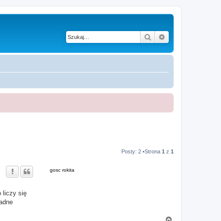
Szukaj
Wyszukiwanie z
Posty: 2 •Strona
1
z
1
gosc rokita
liczy się
ładne
N