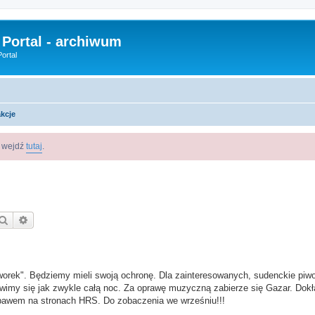
 Portal - archiwum
ortal
akcje
m wejdź
tutaj
.
Szukaj
Wyszukiwanie zaawansowane
orek". Będziemy mieli swoją ochronę. Dla zainteresowanych, sudenckie piwo 
awimy się jak zwykle całą noc. Za oprawę muzyczną zabierze się Gazar. Dok
ebawem na stronach HRS. Do zobaczenia we wrześniu!!!