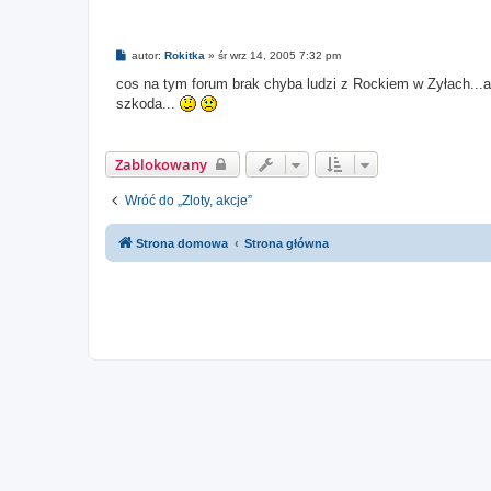
P
autor:
Rokitka
»
śr wrz 14, 2005 7:32 pm
o
s
cos na tym forum brak chyba ludzi z Rockiem w Zyłach...a
t
szkoda...
Zablokowany
Wróć do „Zloty, akcje”
Strona domowa
Strona główna