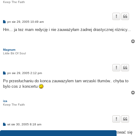
Keep The Faith
P
pn sie 29, 2005 10:49 am
o
s
Hm... ja tez mam redycję i nie zauważyłam żadnej drastycznej różnicy...
t
Magnum
Little Bit Of Soul
P
pn sie 29, 2005 2:12 pm
o
s
Po przesłuchaniu do konca zauwazylem tam wrzaski tłumów.. chyba to
t
bylo cos z koncertu
iza
Keep The Faith
P
wt sie 30, 2005 8:18 am
o
s
... co oznacza tyle, że nie słuchałam uważnie tudzież czas skierować się
t