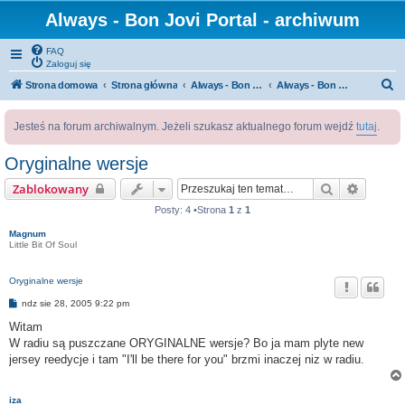
Always - Bon Jovi Portal - archiwum
FAQ
Zaloguj się
S
Strona domowa
Strona główna
Always - Bon Jovi Portal
Always - Bon Jovi Radio
z
Jesteś na forum archiwalnym. Jeżeli szukasz aktualnego forum wejdź
tutaj
.
u
k
Oryginalne wersje
a
Szukaj
Wyszuk
Zablokowany
j
Posty: 4 •Strona
1
z
1
Magnum
Little Bit Of Soul
Oryginalne wersje
P
ndz sie 28, 2005 9:22 pm
o
s
Witam
t
W radiu są puszczane ORYGINALNE wersje? Bo ja mam plyte new
jersey reedycje i tam "I'll be there for you" brzmi inaczej niz w radiu.
iza