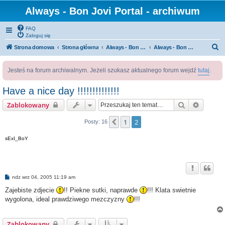
Always - Bon Jovi Portal - archiwum
FAQ
Zaloguj się
S
Strona domowa
Strona główna
Always - Bon Jovi Portal
Always - Bon Jovi Radio
z
Jesteś na forum archiwalnym. Jeżeli szukasz aktualnego forum wejdź
tutaj
.
u
k
Have a nice day !!!!!!!!!!!!!!
a
Szukaj
Wyszuk
Zablokowany
j
1
2
Poprzednia
Posty: 16
sExI_BoY
P
ndz wrz 04, 2005 11:19 am
o
s
Zajebiste zdjecie
!! Piekne sutki, naprawde
!!! Klata swietnie
t
wygolona, ideal prawdziwego mezczyzny
!!!
Zablokowany