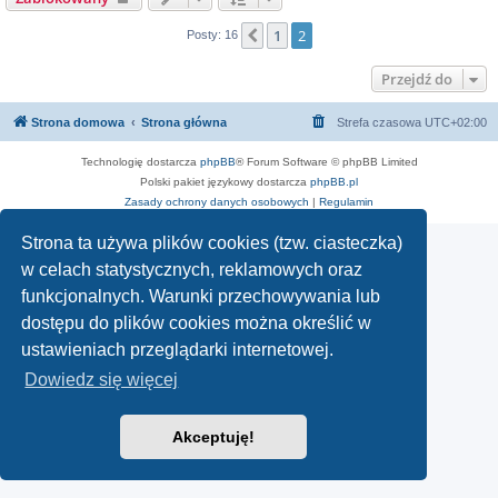
1
2
Poprzednia
Posty: 16
Przejdź do
Strona domowa
Strona główna
Strefa czasowa
UTC+02:00
Technologię dostarcza
phpBB
® Forum Software © phpBB Limited
Polski pakiet językowy dostarcza
phpBB.pl
Zasady ochrony danych osobowych
|
Regulamin
Strona ta używa plików cookies (tzw. ciasteczka)
w celach statystycznych, reklamowych oraz
funkcjonalnych. Warunki przechowywania lub
dostępu do plików cookies można określić w
ustawieniach przeglądarki internetowej.
Dowiedz się więcej
Akceptuję!