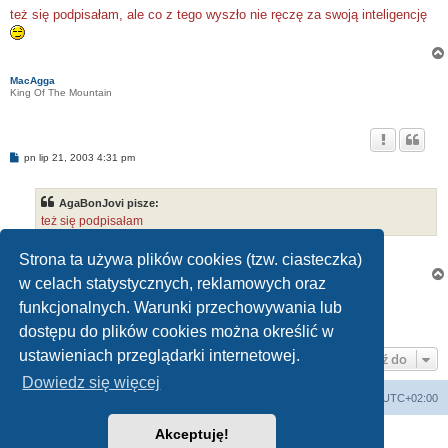
s
też się podpisałam, ale co z tego wyszło nie ręczę za swoją inteligencję
t
MacAgga
King Of The Mountain
P
pn lip 21, 2003 4:31 pm
o
s
t
AgaBonJovi pisze:
też się podpisałam
...dzieki za akcje wszystkim
Strona ta używa plików cookies (tzw. ciasteczka)
w celach statystycznych, reklamowych oraz
Zablokowany
funkcjonalnych. Warunki przechowywania lub
Posty: 7 •Strona
1
z
1
dostępu do plików cookies można określić w
ustawieniach przeglądarki internetowej.
Przejdź do
Dowiedz się więcej
Strona domowa
Strona główna
Strefa czasowa
UTC+02:00
Akceptuję!
Technologię dostarcza
phpBB
® Forum Software © phpBB Limited