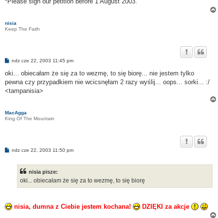
*Please sign our petition before 1 August 2003.
nisia
Keep The Faith
P
ndz cze 22, 2003 11:45 pm
o
s
oki... obiecałam że się za to wezmę, to się biorę... nie jestem tylko
t
pewna czy przypadkiem nie wcicsnęłam 2 razy wyślij... oops... sorki... :/
<tampanisia>
MacAgga
King Of The Mountain
P
ndz cze 22, 2003 11:50 pm
o
s
t
nisia pisze:
oki... obiecałam że się za to wezmę, to się biorę
nisia, dumna z Ciebie jestem kochana!
DZIĘKI za akcje