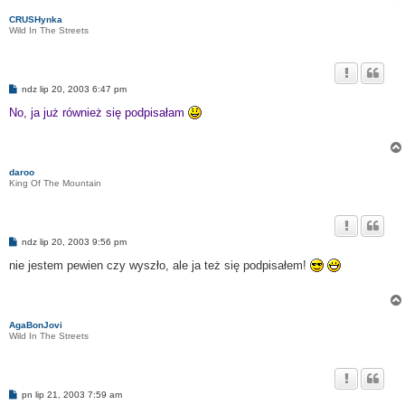
CRUSHynka
Wild In The Streets
P
ndz lip 20, 2003 6:47 pm
o
s
No, ja już również się podpisałam
t
daroo
King Of The Mountain
P
ndz lip 20, 2003 9:56 pm
o
s
nie jestem pewien czy wyszło, ale ja też się podpisałem!
t
AgaBonJovi
Wild In The Streets
P
pn lip 21, 2003 7:59 am
o