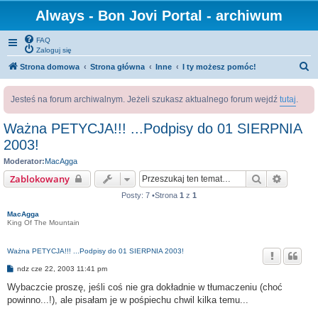
Always - Bon Jovi Portal - archiwum
FAQ
Zaloguj się
S
Strona domowa
Strona główna
Inne
I ty możesz pomóc!
z
Jesteś na forum archiwalnym. Jeżeli szukasz aktualnego forum wejdź
tutaj
.
u
k
Ważna PETYCJA!!! ...Podpisy do 01 SIERPNIA
a
2003!
j
Moderator:
MacAgga
Szukaj
Wyszuk
Zablokowany
Posty: 7 •Strona
1
z
1
MacAgga
King Of The Mountain
Ważna PETYCJA!!! ...Podpisy do 01 SIERPNIA 2003!
P
ndz cze 22, 2003 11:41 pm
o
s
Wybaczcie proszę, jeśli coś nie gra dokładnie w tłumaczeniu (choć
t
powinno...!), ale pisałam je w pośpiechu chwil kilka temu...