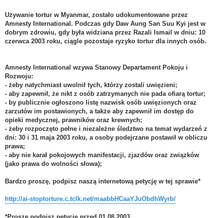
Używanie tortur w Myanmar, zostało udokumentowane przez
Amnesty International. Podczas gdy Daw Aung San Suu Kyi jest w
dobrym zdrowiu, gdy była widziana przez Razali Ismail w dniu: 10
czerwca 2003 roku, ciągle pozostaje ryzyko tortur dla innych osób.
Amnesty International wzywa Stanowy Departament Pokoju i
Rozwoju:
- żeby natychmiast uwolnił tych, którzy zostali uwięzieni;
- aby zapewnił, że nikt z osób zatrzymanych nie pada ofiarą tortur;
- by publicznie ogłoszono listę nazwisk osób uwięzionych oraz
zarzutów im postawionych, a także aby zapewnił im dostęp do
opieki medycznej, prawników oraz krewnych;
- żeby rozpoczęto pełne i niezależne śledztwo na temat wydarzeń z
dni: 30 i 31 maja 2003 roku, a osoby podejrzane postawił w obliczu
prawa;
- aby nie karał pokojowych manifestacji, zjazdów oraz związków
(jako prawa do wolności słowa);
Bardzo proszę, podpisz naszą internetową petycję w tej sprawie*
http://ai-stoptorture.c.tclk.net/maabbHCaaYJuObdhWyrb/
*Proszę podpisz petycję przed 01.08.2003