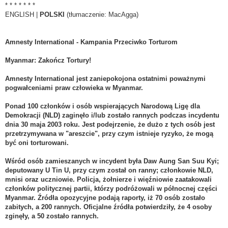
* * * * * * *
ENGLISH |
POLSKI
(tłumaczenie: MacAgga)
Amnesty International - Kampania Przeciwko Torturom
Myanmar: Zakończ Tortury!
Amnesty International jest zaniepokojona ostatnimi poważnymi
pogwałceniami praw człowieka w Myanmar.
Ponad 100 członków i osób wspierających Narodową Ligę dla
Demokracji (NLD) zaginęło i/lub zostało rannych podczas incydentu
dnia 30 maja 2003 roku. Jest podejrzenie, że dużo z tych osób jest
przetrzymywana w "areszcie", przy czym istnieje ryzyko, że mogą
być oni torturowani.
Wśród osób zamieszanych w incydent była Daw Aung San Suu Kyi;
deputowany U Tin U, przy czym został on ranny; członkowie NLD,
mnisi oraz uczniowie. Policja, żołnierze i więźniowie zaatakowali
członków politycznej partii, którzy podróżowali w północnej części
Myanmar. Źródła opozycyjne podają raporty, iż 70 osób zostało
zabitych, a 200 rannych. Oficjalne źródła potwierdziły, że 4 osoby
zginęły, a 50 zostało rannych.