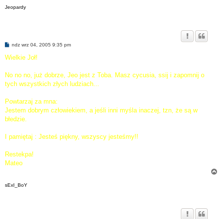
Jeopardy
P
ndz wrz 04, 2005 9:35 pm
o
s
Wielkie Joł!
t
No no no, już dobrze, Jeo jest z Toba. Masz cycusia, ssij i zapomnij o
tych wszystkich złych ludziach...
Powtarzaj za mna:
Jestem dobrym człowiekiem, a jeśli inni myśla inaczej, tzn, że są w
błedzie.
I pamiętaj : Jesteś piękny, wszyscy jesteśmy!!
Restekpa!
Mateo
sExI_BoY