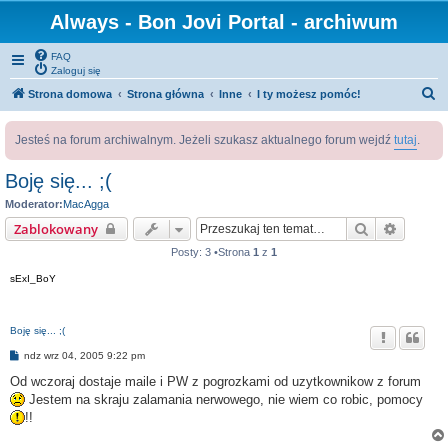
Always - Bon Jovi Portal - archiwum
FAQ
Zaloguj się
S
Strona domowa
Strona główna
Inne
I ty możesz pomóc!
z
Jesteś na forum archiwalnym. Jeżeli szukasz aktualnego forum wejdź
tutaj
.
u
k
Boję się... ;(
a
Moderator:
MacAgga
j
Szukaj
Wyszuk
Zablokowany
Posty: 3 •Strona
1
z
1
sExI_BoY
Boję się... ;(
P
ndz wrz 04, 2005 9:22 pm
o
s
Od wczoraj dostaje maile i PW z pogrozkami od uzytkownikow z forum
t
Jestem na skraju zalamania nerwowego, nie wiem co robic, pomocy
!!