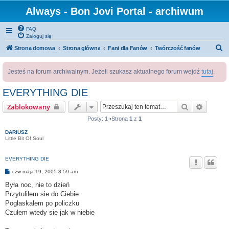
Always - Bon Jovi Portal - archiwum
FAQ
Zaloguj się
S
Strona domowa
Strona główna
Fani dla Fanów
Twórczość fanów
z
Jesteś na forum archiwalnym. Jeżeli szukasz aktualnego forum wejdź
tutaj
.
u
k
EVERYTHING DIE
a
Szukaj
Wyszuk
Zablokowany
j
Posty: 1 •Strona
1
z
1
DARIUSZ
Little Bit Of Soul
EVERYTHING DIE
P
czw maja 19, 2005 8:59 am
o
s
Była noc, nie to dzień
t
Przytuliłem sie do Ciebie
Pogłaskałem po policzku
Czułem wtedy sie jak w niebie