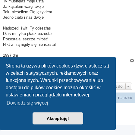
Ty musnęłaś moje usta
Ja kąsałem wargi twoje
Tak, pieściłem Cię językiem
Jedno ciało i nas dwoje
Nadszedł świt, Ty odeszłaś
Dzis mi tylko płacz pozostał
Pozostała jeszcze miłość
Nikt z nią nigdy się nie rozstał
1997 dm
Strona ta używa plików cookies (tzw. ciasteczka)
Zablokowany
w celach statystycznych, reklamowych oraz
Posty: 1 •Strona
1
z
1
funkcjonalnych. Warunki przechowywania lub
Przejdź do
dostępu do plików cookies można określić w
ustawieniach przeglądarki internetowej.
Strona domowa
Strona główna
Strefa czasowa
UTC+02:00
Dowiedz się więcej
Technologię dostarcza
phpBB
® Forum Software © phpBB Limited
Polski pakiet językowy dostarcza
phpBB.pl
Akceptuję!
Zasady ochrony danych osobowych
|
Regulamin