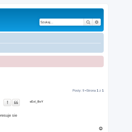
Szukaj
Wyszukiwanie z
Posty: 9 •Strona
1
z
1
sExI_BoY
teresuje sie
N