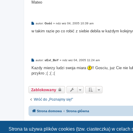
Mateo
P
autor:
Gość
»
ndz wrz 04, 2005 10:39 am
o
s
w takim razie po co robić z siebie debila w każdym kolej
t
P
autor:
sExI_BoY
»
ndz wrz 04, 2005 11:24 am
o
s
Kazdy mierzy ludzi swoja miara
!! Gosciu, juz Cie nie 
t
przykro ;( ;( ;(
Zablokowany
Wróć do „Poznajmy się!”
Strona domowa
Strona główna
Strona ta używa plików cookies (tzw. ciasteczka) w celac