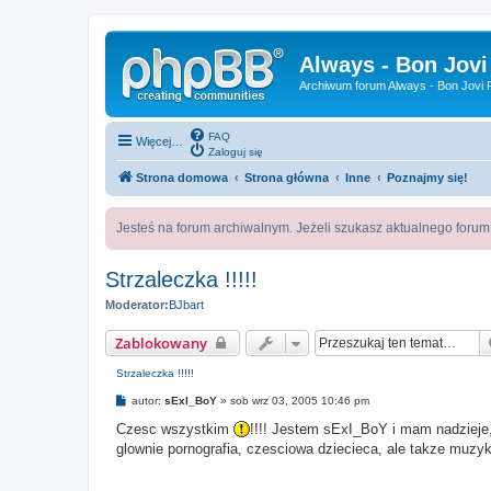
Always - Bon Jovi
Archiwum forum Always - Bon Jovi P
FAQ
Więcej…
Zaloguj się
Strona domowa
Strona główna
Inne
Poznajmy się!
Jesteś na forum archiwalnym. Jeżeli szukasz aktualnego foru
Strzaleczka !!!!!
Moderator:
BJbart
Zablokowany
Strzaleczka !!!!!
P
autor:
sExI_BoY
»
sob wrz 03, 2005 10:46 pm
o
s
Czesc wszystkim
!!!! Jestem sExI_BoY i mam nadzieje,
t
glownie pornografia, czesciowa dziecieca, ale takze muzyk