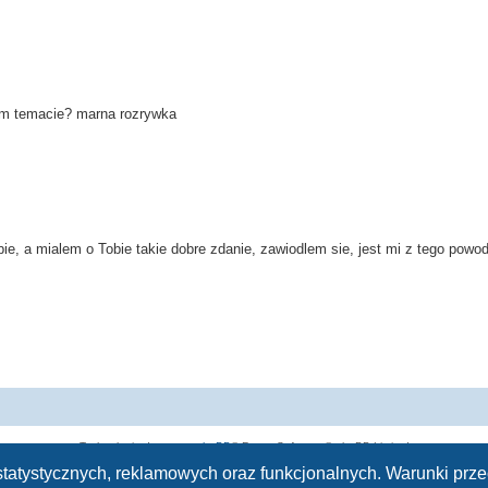
nym temacie? marna rozrywka
lubie, a mialem o Tobie takie dobre zdanie, zawiodlem sie, jest mi z tego powo
Technologię dostarcza
phpBB
® Forum Software © phpBB Limited
Polski pakiet językowy dostarcza
phpBB.pl
h statystycznych, reklamowych oraz funkcjonalnych. Warunki pr
Zasady ochrony danych osobowych
|
Regulamin