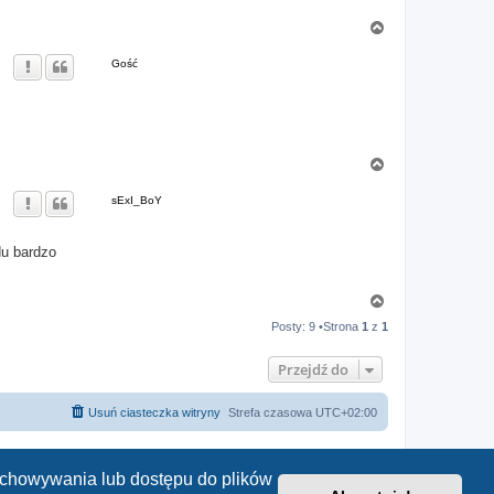
N
a
g
Gość
ó
r
ę
N
a
g
sExI_BoY
ó
r
ę
du bardzo
N
a
Posty: 9 •Strona
1
z
1
g
ó
r
Przejdź do
ę
Usuń ciasteczka witryny
Strefa czasowa
UTC+02:00
zechowywania lub dostępu do plików