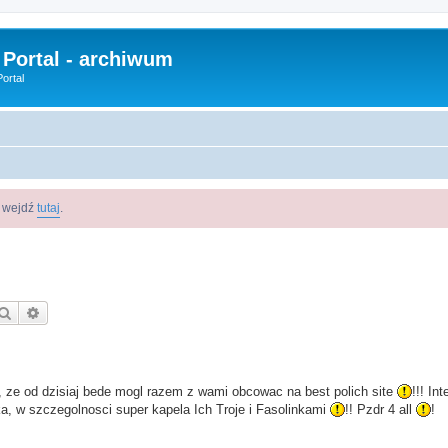
 Portal - archiwum
ortal
m wejdź
tutaj
.
Szukaj
Wyszukiwanie zaawansowane
 ze od dzisiaj bede mogl razem z wami obcowac na best polich site
!!! In
a, w szczegolnosci super kapela Ich Troje i Fasolinkami
!! Pzdr 4 all
!