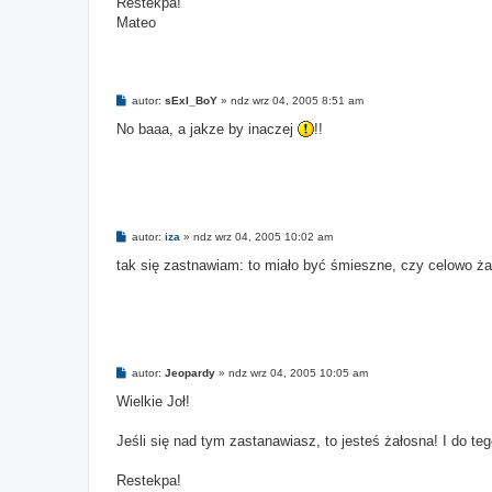
Restekpa!
Mateo
P
autor:
sExI_BoY
»
ndz wrz 04, 2005 8:51 am
o
s
No baaa, a jakze by inaczej
!!
t
P
autor:
iza
»
ndz wrz 04, 2005 10:02 am
o
s
tak się zastnawiam: to miało być śmieszne, czy celowo ż
t
P
autor:
Jeopardy
»
ndz wrz 04, 2005 10:05 am
o
s
Wielkie Joł!
t
Jeśli się nad tym zastanawiasz, to jesteś żałosna! I do teg
Restekpa!