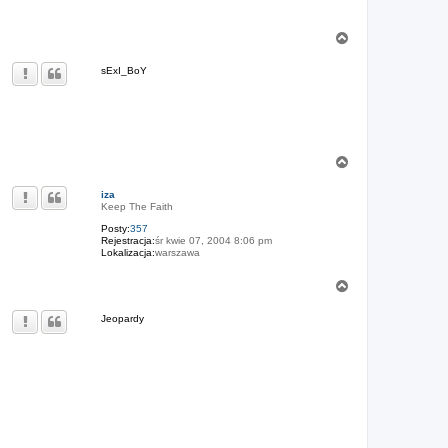
N
a
g
sExI_BoY
ó
r
ę
N
a
g
iza
ó
Keep The Faith
r
Posty:
357
ę
Rejestracja:
śr kwie 07, 2004 8:06 pm
Lokalizacja:
warszawa
N
a
g
Jeopardy
ó
r
ę