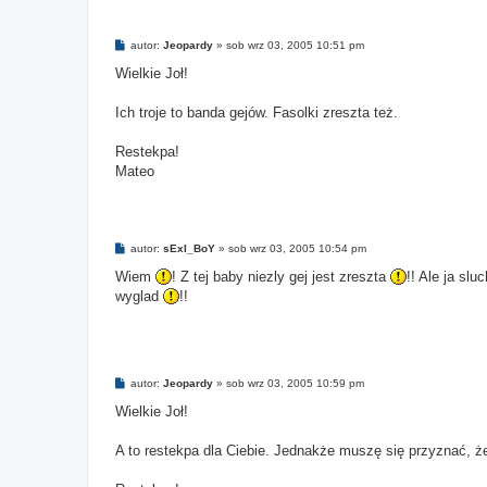
P
autor:
Jeopardy
»
sob wrz 03, 2005 10:51 pm
o
s
Wielkie Joł!
t
Ich troje to banda gejów. Fasolki zreszta też.
Restekpa!
Mateo
P
autor:
sExI_BoY
»
sob wrz 03, 2005 10:54 pm
o
s
Wiem
! Z tej baby niezly gej jest zreszta
!! Ale ja sl
t
wyglad
!!
P
autor:
Jeopardy
»
sob wrz 03, 2005 10:59 pm
o
s
Wielkie Joł!
t
A to restekpa dla Ciebie. Jednakże muszę się przyznać, że