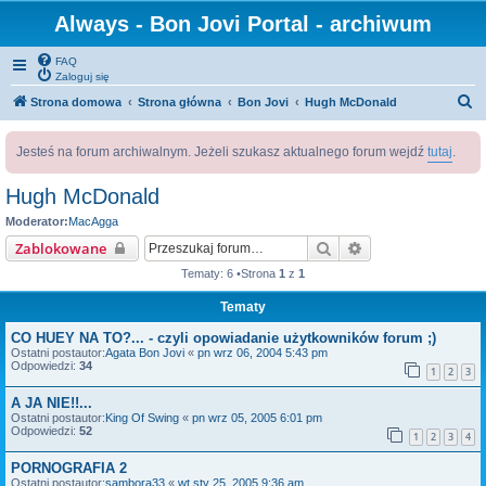
Always - Bon Jovi Portal - archiwum
FAQ
Zaloguj się
S
Strona domowa
Strona główna
Bon Jovi
Hugh McDonald
z
Jesteś na forum archiwalnym. Jeżeli szukasz aktualnego forum wejdź
tutaj
.
u
k
Hugh McDonald
a
Moderator:
MacAgga
j
Szukaj
Wyszukiwanie za
Zablokowane
Tematy: 6 •Strona
1
z
1
Tematy
CO HUEY NA TO?... - czyli opowiadanie użytkowników forum ;)
Ostatni postautor:
Agata Bon Jovi
«
pn wrz 06, 2004 5:43 pm
Odpowiedzi:
34
1
2
3
A JA NIE!!...
Ostatni postautor:
King Of Swing
«
pn wrz 05, 2005 6:01 pm
Odpowiedzi:
52
1
2
3
4
PORNOGRAFIA 2
Ostatni postautor:
sambora33
«
wt sty 25, 2005 9:36 am