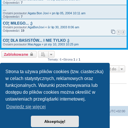
Odpowiedzi:
7
...
Ostatni postautor:
Agata Bon Jovi
«
pn lip 05, 2004 10:11 am
Odpowiedzi:
7
CO¦ MIŁEGO... ;)
Ostatni postautor:
AgaBonJovi
«
śr lip 30, 2003 8:06 am
Odpowiedzi:
19
1
2
CO¦ DLA BASISTÓW... I NIE TYLKO ;)
Ostatni postautor:
MacAgga
«
pt sty 10, 2003 10:25 pm
Zablokowane
Tematy: 6 •Strona
1
z
1
Przejdź do
Strona ta używa plików cookies (tzw. ciasteczka)
w celach statystycznych, reklamowych oraz
TWOJE UPRAWNIENIA NA TYM FORUM
funkcjonalnych. Warunki przechowywania lub
Nie możesz
tworzyć nowych tematów
Nie możesz
odpowiadać w tematach
dostępu do plików cookies można określić w
Nie możesz
zmieniać swoich postów
ustawieniach przeglądarki internetowej.
Nie możesz
usuwać swoich postów
Nie możesz
dodawać załączników
Dowiedz się więcej
Strona domowa
Strona główna
Strefa czasowa
UTC+02:00
Akceptuję!
Technologię dostarcza
phpBB
® Forum Software © phpBB Limited
Polski pakiet językowy dostarcza
phpBB.pl