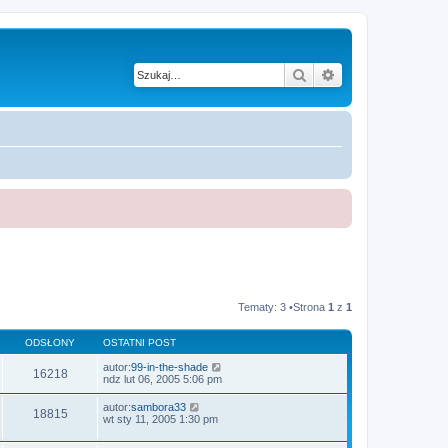
Szukaj
Wyszukiwanie z
Tematy: 3 •Strona
1
z
1
ODSŁONY
OSTATNI POST
autor:
99-in-the-shade
16218
ndz lut 06, 2005 5:06 pm
autor:
sambora33
18815
wt sty 11, 2005 1:30 pm