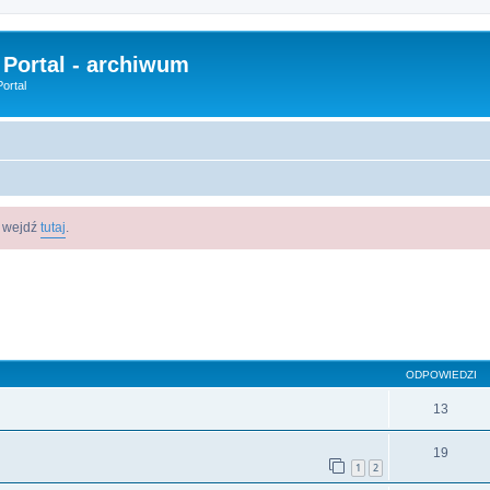
 Portal - archiwum
ortal
m wejdź
tutaj
.
szukiwanie zaawansowane
ODPOWIEDZI
13
19
1
2