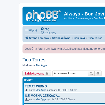
Always - Bon Jovi
Archiwum forum Always - Bon Jovi P
FAQ
Więcej…
Zaloguj się
Strona domowa
Strona główna
Bon Jovi
Tico Torres
Jesteś na forum archiwalnym. Jeżeli szukasz aktualnego foru
Tico Torres
Moderator:
MacAgga
Szukaj
Wy
Zablokowane
TEMATY
TEMAT WIDMO
autor:
MacAgga
»sob sty 11, 2003 5:50 pm
ILE MOŻNA CZEKAĆ?...
autor:
MacAgga
»pn lis 25, 2002 3:50 am