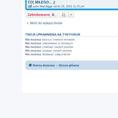
CO¦ MIŁEGO... ;)
autor:
MacAgga
»pt lis 29, 2002 11:25 pm
Zablokowane
Wróć do wykazu forów
TWOJE UPRAWNIENIA NA TYM FORUM
Nie możesz
tworzyć nowych tematów
Nie możesz
odpowiadać w tematach
Nie możesz
zmieniać swoich postów
Nie możesz
usuwać swoich postów
Nie możesz
dodawać załączników
Strona domowa
Strona główna