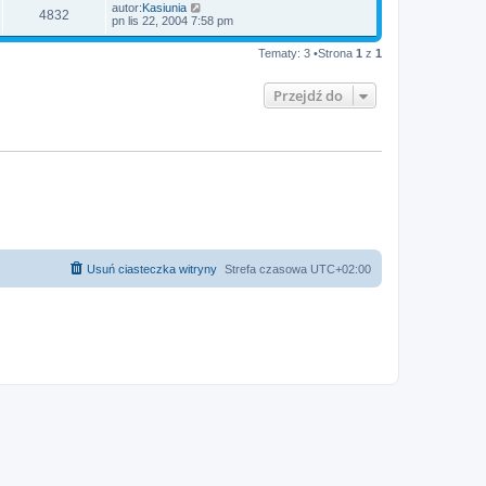
autor:
Kasiunia
4832
pn lis 22, 2004 7:58 pm
Tematy: 3 •Strona
1
z
1
Przejdź do
Usuń ciasteczka witryny
Strefa czasowa
UTC+02:00