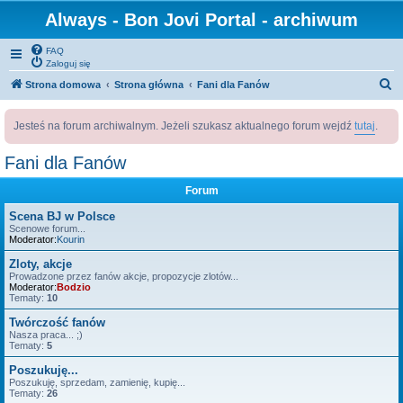
Always - Bon Jovi Portal - archiwum
FAQ
Zaloguj się
S
Strona domowa
Strona główna
Fani dla Fanów
z
Jesteś na forum archiwalnym. Jeżeli szukasz aktualnego forum wejdź
tutaj
.
u
k
Fani dla Fanów
a
Forum
j
Scena BJ w Polsce
Scenowe forum...
Moderator:
Kourin
Zloty, akcje
Prowadzone przez fanów akcje, propozycje zlotów...
Moderator:
Bodzio
Tematy:
10
Twórczość fanów
Nasza praca... ;)
Tematy:
5
Poszukuję...
Poszukuję, sprzedam, zamienię, kupię...
Tematy:
26