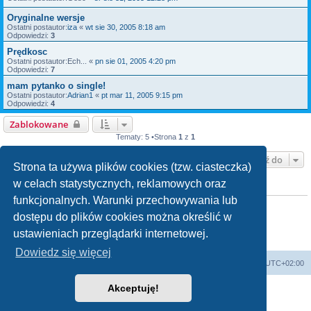
Oryginalne wersje
Ostatni postautor:
iza
«
wt sie 30, 2005 8:18 am
Odpowiedzi:
3
Prędkosc
Ostatni postautor:
Ech...
«
pn sie 01, 2005 4:20 pm
Odpowiedzi:
7
mam pytanko o single!
Ostatni postautor:
Adrian1
«
pt mar 11, 2005 9:15 pm
Odpowiedzi:
4
Zablokowane
Tematy: 5 •Strona
1
z
1
Przejdź do
Strona ta używa plików cookies (tzw. ciasteczka)
w celach statystycznych, reklamowych oraz
TWOJE UPRAWNIENIA NA TYM FORUM
funkcjonalnych. Warunki przechowywania lub
Nie możesz
tworzyć nowych tematów
Nie możesz
odpowiadać w tematach
dostępu do plików cookies można określić w
Nie możesz
zmieniać swoich postów
ustawieniach przeglądarki internetowej.
Nie możesz
usuwać swoich postów
Nie możesz
dodawać załączników
Dowiedz się więcej
Strona domowa
Strona główna
Strefa czasowa
UTC+02:00
Akceptuję!
Technologię dostarcza
phpBB
® Forum Software © phpBB Limited
Polski pakiet językowy dostarcza
phpBB.pl