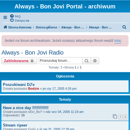
Always - Bon Jovi Portal - archiwum
FAQ
Zaloguj się
S
Strona domowa
Strona główna
Always - Bon Jovi Portal
Always - Bon Jovi Radio
z
Jesteś na forum archiwalnym. Jeżeli szukasz aktualnego forum wejdź
tutaj
.
u
k
Always - Bon Jovi Radio
a
Szukaj
Wyszukiwanie za
Zablokowane
j
Tematy: 5 •Strona
1
z
1
Ogłoszenia
Poszukiwani DJ'e
Ostatni postautor:
Bodzio
«
pn sty 17, 2005 4:26 pm
Tematy
Have a nice day !!!!!!!!!!!!!!
Ostatni postautor:
sExI_BoY
«
ndz wrz 04, 2005 11:19 am
Odpowiedzi:
15
1
2
Stream ripeer
Ostatni postautor:
Gość
«
śr sie 31, 2005 12:28 pm