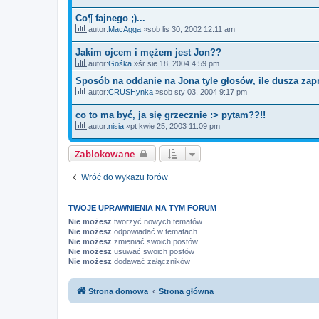
Co¶ fajnego ;)...
autor:
MacAgga
»sob lis 30, 2002 12:11 am
Jakim ojcem i mężem jest Jon??
autor:
Gośka
»śr sie 18, 2004 4:59 pm
Sposób na oddanie na Jona tyle głosów, ile dusza zapr
autor:
CRUSHynka
»sob sty 03, 2004 9:17 pm
co to ma być, ja się grzecznie :> pytam??!!
autor:
nisia
»pt kwie 25, 2003 11:09 pm
Zablokowane
Wróć do wykazu forów
TWOJE UPRAWNIENIA NA TYM FORUM
Nie możesz
tworzyć nowych tematów
Nie możesz
odpowiadać w tematach
Nie możesz
zmieniać swoich postów
Nie możesz
usuwać swoich postów
Nie możesz
dodawać załączników
Strona domowa
Strona główna