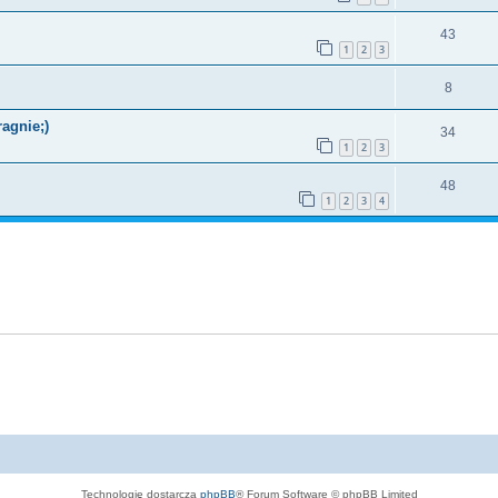
43
1
2
3
8
agnie;)
34
1
2
3
48
1
2
3
4
Technologię dostarcza
phpBB
® Forum Software © phpBB Limited