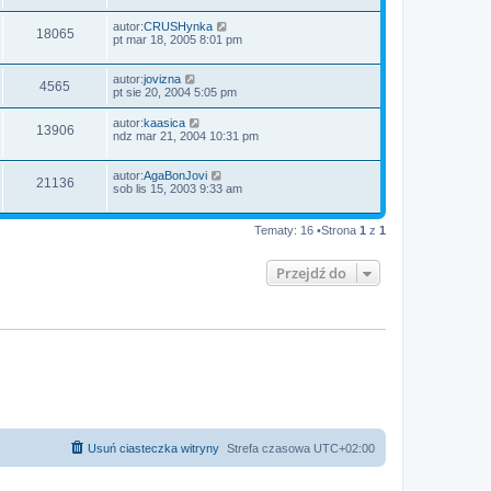
autor:
CRUSHynka
18065
pt mar 18, 2005 8:01 pm
autor:
jovizna
4565
pt sie 20, 2004 5:05 pm
autor:
kaasica
13906
ndz mar 21, 2004 10:31 pm
autor:
AgaBonJovi
21136
sob lis 15, 2003 9:33 am
Tematy: 16 •Strona
1
z
1
Przejdź do
Usuń ciasteczka witryny
Strefa czasowa
UTC+02:00