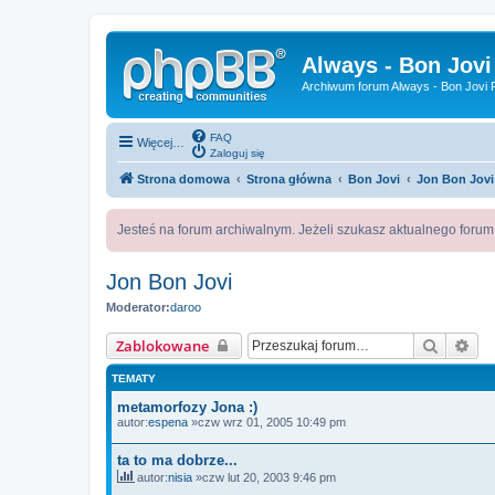
Always - Bon Jovi
Archiwum forum Always - Bon Jovi P
FAQ
Więcej…
Zaloguj się
Strona domowa
Strona główna
Bon Jovi
Jon Bon Jovi
Jesteś na forum archiwalnym. Jeżeli szukasz aktualnego foru
Jon Bon Jovi
Moderator:
daroo
Szukaj
Wy
Zablokowane
TEMATY
metamorfozy Jona :)
autor:
espena
»czw wrz 01, 2005 10:49 pm
ta to ma dobrze...
autor:
nisia
»czw lut 20, 2003 9:46 pm