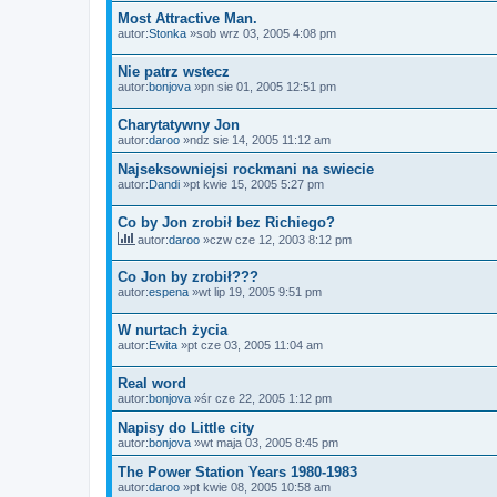
Most Attractive Man.
autor:
Stonka
»sob wrz 03, 2005 4:08 pm
Nie patrz wstecz
autor:
bonjova
»pn sie 01, 2005 12:51 pm
Charytatywny Jon
autor:
daroo
»ndz sie 14, 2005 11:12 am
Najseksowniejsi rockmani na swiecie
autor:
Dandi
»pt kwie 15, 2005 5:27 pm
Co by Jon zrobił bez Richiego?
autor:
daroo
»czw cze 12, 2003 8:12 pm
Co Jon by zrobił???
autor:
espena
»wt lip 19, 2005 9:51 pm
W nurtach życia
autor:
Ewita
»pt cze 03, 2005 11:04 am
Real word
autor:
bonjova
»śr cze 22, 2005 1:12 pm
Napisy do Little city
autor:
bonjova
»wt maja 03, 2005 8:45 pm
The Power Station Years 1980-1983
autor:
daroo
»pt kwie 08, 2005 10:58 am