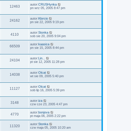
autor:
CRUSHynka
12463
pn wrz 05, 2005 8:47 pm
autor:
Klorcio
24162
pn sie 22, 2005 9:19 pm
autor:
Stonka
4110
sob sie 20, 2005 9:04 pm
autor:
kaasica
66509
pn sie 15, 2005 8:44 pm
autor:
Lin...
24104
pt sie 12, 2005 11:28 pm
autor:
Olcat
14038
wt sie 09, 2005 5:40 pm
autor:
Olcat
11127
sob lip 16, 2005 5:39 pm
autor:
iza
3148
czw cze 23, 2005 4:47 pm
autor:
bonjova
4770
pt maja 06, 2005 2:22 pm
autor:
Stonka
11320
czw maja 05, 2005 10:20 am