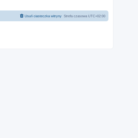
Usuń ciasteczka witryny
Strefa czasowa
UTC+02:00