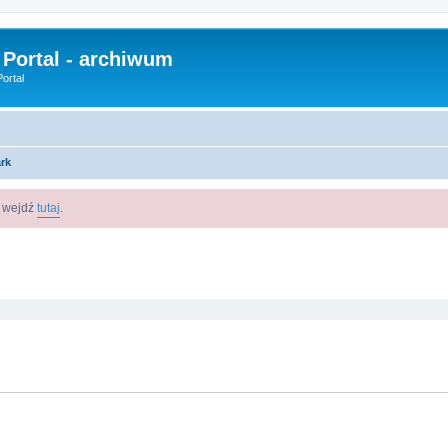
 Portal - archiwum
ortal
rk
m wejdź
tutaj
.
szukiwanie zaawansowane