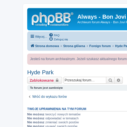
Always - Bon Jovi
Archiwum forum Always - Bon Jovi P
FAQ
Więcej…
Zaloguj się
Strona domowa
Strona główna
Foreign forum
Hyde Pa
Jesteś na forum archiwalnym. Jeżeli szukasz aktualnego foru
Hyde Park
Szukaj
Wy
Zablokowane
To forum jest zamknięte
Wróć do wykazu forów
TWOJE UPRAWNIENIA NA TYM FORUM
Nie możesz
tworzyć nowych tematów
Nie możesz
odpowiadać w tematach
Nie możesz
zmieniać swoich postów
Nie możesz
usuwać swoich postów