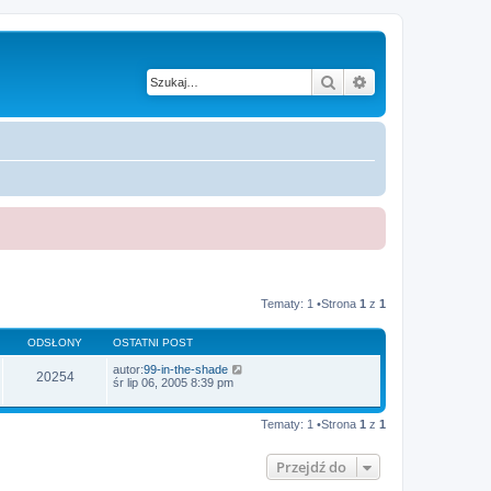
Szukaj
Wyszukiwanie z
Tematy: 1 •Strona
1
z
1
ODSŁONY
OSTATNI POST
autor:
99-in-the-shade
20254
śr lip 06, 2005 8:39 pm
Tematy: 1 •Strona
1
z
1
Przejdź do