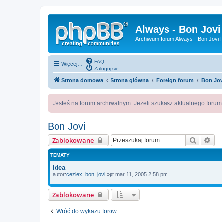
Always - Bon Jovi
Archiwum forum Always - Bon Jovi P
FAQ
Więcej…
Zaloguj się
Strona domowa
Strona główna
Foreign forum
Bon Jov
Jesteś na forum archiwalnym. Jeżeli szukasz aktualnego foru
Bon Jovi
Szukaj
Wy
Zablokowane
TEMATY
Idea
autor:
ceziex_bon_jovi
»pt mar 11, 2005 2:58 pm
Zablokowane
Wróć do wykazu forów