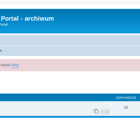
 Portal - archiwum
ortal
i
m wejdź
tutaj
.
szukiwanie zaawansowane
ODPOWIEDZI
28
1
2