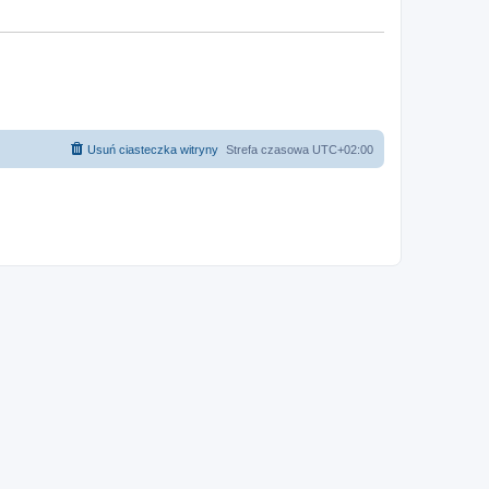
Usuń ciasteczka witryny
Strefa czasowa
UTC+02:00