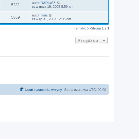
autor:
DARIUSZ
5281
czw maja 19, 2005 8:59 am
autor:
nisia
5869
czw lip 31, 2003 12:03 am
Tematy: 5 •Strona
1
z
1
Przejdź do
Usuń ciasteczka witryny
Strefa czasowa
UTC+02:00