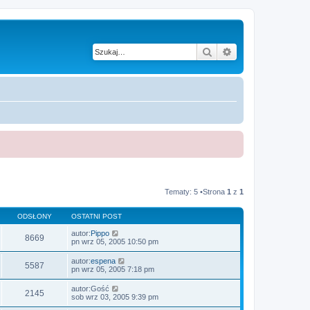
Szukaj
Wyszukiwanie z
Tematy: 5 •Strona
1
z
1
ODSŁONY
OSTATNI POST
autor:
Pippo
8669
pn wrz 05, 2005 10:50 pm
autor:
espena
5587
pn wrz 05, 2005 7:18 pm
autor:
Gość
2145
sob wrz 03, 2005 9:39 pm