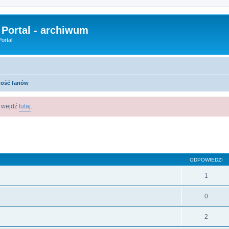
 Portal - archiwum
ortal
zość fanów
m wejdź
tutaj
.
szukiwanie zaawansowane
ODPOWIEDZI
1
0
2