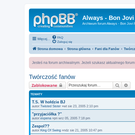
Always - Bon Jovi
Archiwum forum Always - Bon Jovi P
FAQ
Więcej…
Zaloguj się
Strona domowa
Strona główna
Fani dla Fanów
Twórc
Jesteś na forum archiwalnym. Jeżeli szukasz aktualnego foru
Twórczość fanów
Szukaj
Wy
Zablokowane
TEMATY
T.S. W hołdzie BJ
autor:
Twisted Sister
»wt sie 23, 2005 2:10 pm
"przyjaciółka ?"
autor:
espena
»pn wrz 05, 2005 7:18 pm
Zespol??
autor:
King Of Swing
»ndz sie 21, 2005 10:47 pm