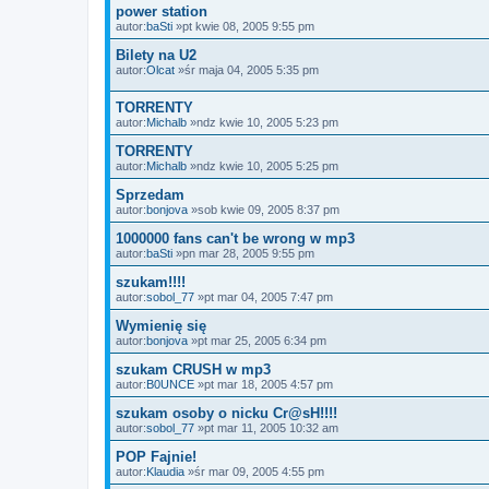
power station
autor:
baSti
»pt kwie 08, 2005 9:55 pm
Bilety na U2
autor:
Olcat
»śr maja 04, 2005 5:35 pm
TORRENTY
autor:
Michalb
»ndz kwie 10, 2005 5:23 pm
TORRENTY
autor:
Michalb
»ndz kwie 10, 2005 5:25 pm
Sprzedam
autor:
bonjova
»sob kwie 09, 2005 8:37 pm
1000000 fans can't be wrong w mp3
autor:
baSti
»pn mar 28, 2005 9:55 pm
szukam!!!!
autor:
sobol_77
»pt mar 04, 2005 7:47 pm
Wymienię się
autor:
bonjova
»pt mar 25, 2005 6:34 pm
szukam CRUSH w mp3
autor:
B0UNCE
»pt mar 18, 2005 4:57 pm
szukam osoby o nicku Cr@sH!!!!
autor:
sobol_77
»pt mar 11, 2005 10:32 am
POP Fajnie!
autor:
Klaudia
»śr mar 09, 2005 4:55 pm