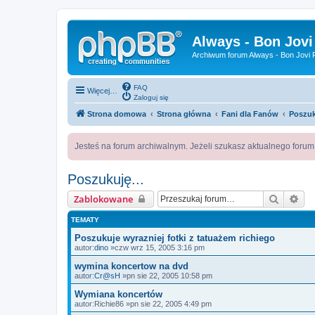
Always - Bon Jovi
Archiwum forum Always - Bon Jovi P
FAQ
Więcej…
Zaloguj się
Strona domowa
Strona główna
Fani dla Fanów
Poszuk
Jesteś na forum archiwalnym. Jeżeli szukasz aktualnego foru
Poszukuję...
Szukaj
Wy
Zablokowane
TEMATY
Poszukuje wyrazniej fotki z tatuażem richiego
autor:
dino
»czw wrz 15, 2005 3:16 pm
wymina koncertow na dvd
autor:
Cr@sH
»pn sie 22, 2005 10:58 pm
Wymiana koncertów
autor:
Richie86
»pn sie 22, 2005 4:49 pm