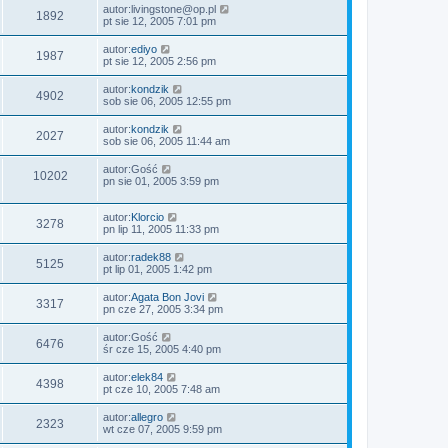
autor:
livingstone@op.pl
1892
pt sie 12, 2005 7:01 pm
autor:
ediyo
1987
pt sie 12, 2005 2:56 pm
autor:
kondzik
4902
sob sie 06, 2005 12:55 pm
autor:
kondzik
2027
sob sie 06, 2005 11:44 am
autor:
Gość
10202
pn sie 01, 2005 3:59 pm
autor:
Klorcio
3278
pn lip 11, 2005 11:33 pm
autor:
radek88
5125
pt lip 01, 2005 1:42 pm
autor:
Agata Bon Jovi
3317
pn cze 27, 2005 3:34 pm
autor:
Gość
6476
śr cze 15, 2005 4:40 pm
autor:
elek84
4398
pt cze 10, 2005 7:48 am
autor:
allegro
2323
wt cze 07, 2005 9:59 pm