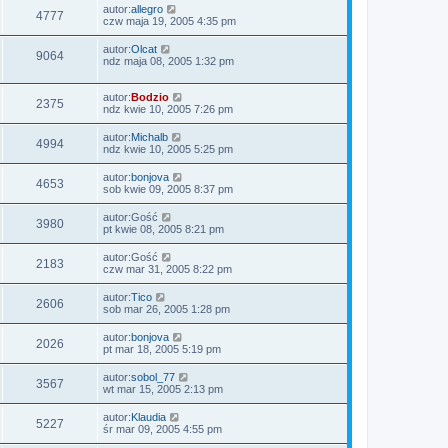
autor:
allegro
4777
czw maja 19, 2005 4:35 pm
autor:
Olcat
9064
ndz maja 08, 2005 1:32 pm
autor:
Bodzio
2375
ndz kwie 10, 2005 7:26 pm
autor:
Michalb
4994
ndz kwie 10, 2005 5:25 pm
autor:
bonjova
4653
sob kwie 09, 2005 8:37 pm
autor:
Gość
3980
pt kwie 08, 2005 8:21 pm
autor:
Gość
2183
czw mar 31, 2005 8:22 pm
autor:
Tico
2606
sob mar 26, 2005 1:28 pm
autor:
bonjova
2026
pt mar 18, 2005 5:19 pm
autor:
sobol_77
3567
wt mar 15, 2005 2:13 pm
autor:
Klaudia
5227
śr mar 09, 2005 4:55 pm