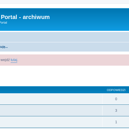
 Portal - archiwum
ortal
uję...
m wejdź
tutaj
.
szukiwanie zaawansowane
ODPOWIEDZI
0
3
1