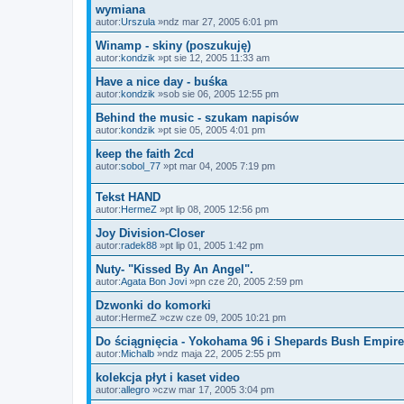
wymiana
autor:
Urszula
»ndz mar 27, 2005 6:01 pm
Winamp - skiny (poszukuję)
autor:
kondzik
»pt sie 12, 2005 11:33 am
Have a nice day - buśka
autor:
kondzik
»sob sie 06, 2005 12:55 pm
Behind the music - szukam napisów
autor:
kondzik
»pt sie 05, 2005 4:01 pm
keep the faith 2cd
autor:
sobol_77
»pt mar 04, 2005 7:19 pm
Tekst HAND
autor:
HermeZ
»pt lip 08, 2005 12:56 pm
Joy Division-Closer
autor:
radek88
»pt lip 01, 2005 1:42 pm
Nuty- "Kissed By An Angel".
autor:
Agata Bon Jovi
»pn cze 20, 2005 2:59 pm
Dzwonki do komorki
autor:
HermeZ
»czw cze 09, 2005 10:21 pm
Do ściągnięcia - Yokohama 96 i Shepards Bush Empire
autor:
Michalb
»ndz maja 22, 2005 2:55 pm
kolekcja płyt i kaset video
autor:
allegro
»czw mar 17, 2005 3:04 pm