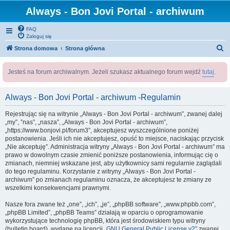
Always - Bon Jovi Portal - archiwum
FAQ
Zaloguj się
S
Strona domowa
Strona główna
z
Jesteś na forum archiwalnym. Jeżeli szukasz aktualnego forum wejdź
tutaj
.
u
k
Always - Bon Jovi Portal - archiwum -Regulamin
a
j
Rejestrując się na witrynie „Always - Bon Jovi Portal - archiwum”, zwanej dalej
„my”, ”nas”, „nasza”, „Always - Bon Jovi Portal - archiwum”,
„https://www.bonjovi.pl/forum3”, akceptujesz wyszczególnione poniżej
postanowienia. Jeśli ich nie akceptujesz, opuść to miejsce, naciskając przycisk
„Nie akceptuję”. Administracja witryny „Always - Bon Jovi Portal - archiwum” ma
prawo w dowolnym czasie zmienić poniższe postanowienia, informując cię o
zmianach, niemniej wskazane jest, aby użytkownicy sami regularnie zaglądali
do tego regulaminu. Korzystanie z witryny „Always - Bon Jovi Portal -
archiwum” po zmianach regulaminu oznacza, że akceptujesz te zmiany ze
wszelkimi konsekwencjami prawnymi.
Nasze fora zwane też „one”, „ich”, „je”, „phpBB software”, „www.phpbb.com”,
„phpBB Limited”, „phpBB Teams” działają w oparciu o oprogramowanie
wykorzystujące technologię phpBB, która jest środowiskiem typu witryny
(bulletin board), wydane na licencji „
GNU General Public License v2
” zwanej