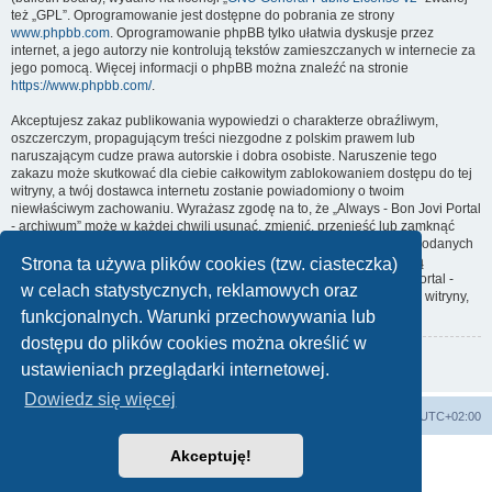
też „GPL”. Oprogramowanie jest dostępne do pobrania ze strony
www.phpbb.com
. Oprogramowanie phpBB tylko ułatwia dyskusje przez
internet, a jego autorzy nie kontrolują tekstów zamieszczanych w internecie za
jego pomocą. Więcej informacji o phpBB można znaleźć na stronie
https://www.phpbb.com/
.
Akceptujesz zakaz publikowania wypowiedzi o charakterze obraźliwym,
oszczerczym, propagującym treści niezgodne z polskim prawem lub
naruszającym cudze prawa autorskie i dobra osobiste. Naruszenie tego
zakazu może skutkować dla ciebie całkowitym zablokowaniem dostępu do tej
witryny, a twój dostawca internetu zostanie powiadomiony o twoim
niewłaściwym zachowaniu. Wyrażasz zgodę na to, że „Always - Bon Jovi Portal
- archiwum” może w każdej chwili usunąć, zmienić, przenieść lub zamknąć
każdy twój temat, post. Wyrażasz zgodę na zapisywanie wszystkich podanych
przez ciebie informacji w naszej bazie danych. Informacje te nie będą
Strona ta używa plików cookies (tzw. ciasteczka)
przekazywane nikomu bez twojej zgody, ale ani „Always - Bon Jovi Portal -
w celach statystycznych, reklamowych oraz
archiwum”, ani phpBB nie ponosi odpowiedzialności za włamania do witryny,
podczas których może dojść do kradzieży danych.
funkcjonalnych. Warunki przechowywania lub
dostępu do plików cookies można określić w
Wróć do poprzedniej strony
ustawieniach przeglądarki internetowej.
Dowiedz się więcej
Strona domowa
Strona główna
Strefa czasowa
UTC+02:00
Akceptuję!
Technologię dostarcza
phpBB
® Forum Software © phpBB Limited
Polski pakiet językowy dostarcza
phpBB.pl