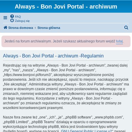
Always - Bon Jovi Portal - archiwum
FAQ
Zaloguj się
S
Strona domowa
Strona główna
z
Jesteś na forum archiwalnym. Jeżeli szukasz aktualnego forum wejdź
tutaj
.
u
k
Always - Bon Jovi Portal - archiwum -Regulamin
a
j
Rejestrując się na witrynie „Always - Bon Jovi Portal - archiwum”, zwanej dalej
„my”, ”nas”, „nasza”, „Always - Bon Jovi Portal - archiwum”,
„https://www.bonjovi.pl/forum3”, akceptujesz wyszczególnione poniżej
postanowienia. Jeśli ich nie akceptujesz, opuść to miejsce, naciskając przycisk
„Nie akceptuję”. Administracja witryny „Always - Bon Jovi Portal - archiwum” ma
prawo w dowolnym czasie zmienić poniższe postanowienia, informując cię o
zmianach, niemniej wskazane jest, aby użytkownicy sami regularnie zaglądali
do tego regulaminu. Korzystanie z witryny „Always - Bon Jovi Portal -
archiwum” po zmianach regulaminu oznacza, że akceptujesz te zmiany ze
wszelkimi konsekwencjami prawnymi.
Nasze fora zwane też „one”, „ich”, „je”, „phpBB software”, „www.phpbb.com”,
„phpBB Limited”, „phpBB Teams” działają w oparciu o oprogramowanie
wykorzystujące technologię phpBB, która jest środowiskiem typu witryny
(bulletin board), wydane na licencji „
GNU General Public License v2
” zwanej