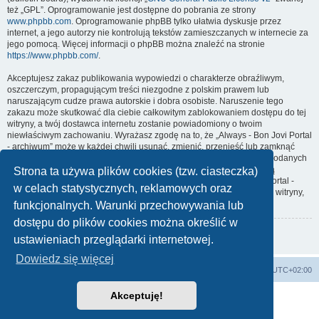
też „GPL”. Oprogramowanie jest dostępne do pobrania ze strony
www.phpbb.com
. Oprogramowanie phpBB tylko ułatwia dyskusje przez
internet, a jego autorzy nie kontrolują tekstów zamieszczanych w internecie za
jego pomocą. Więcej informacji o phpBB można znaleźć na stronie
https://www.phpbb.com/
.
Akceptujesz zakaz publikowania wypowiedzi o charakterze obraźliwym,
oszczerczym, propagującym treści niezgodne z polskim prawem lub
naruszającym cudze prawa autorskie i dobra osobiste. Naruszenie tego
zakazu może skutkować dla ciebie całkowitym zablokowaniem dostępu do tej
witryny, a twój dostawca internetu zostanie powiadomiony o twoim
niewłaściwym zachowaniu. Wyrażasz zgodę na to, że „Always - Bon Jovi Portal
- archiwum” może w każdej chwili usunąć, zmienić, przenieść lub zamknąć
każdy twój temat, post. Wyrażasz zgodę na zapisywanie wszystkich podanych
przez ciebie informacji w naszej bazie danych. Informacje te nie będą
Strona ta używa plików cookies (tzw. ciasteczka)
przekazywane nikomu bez twojej zgody, ale ani „Always - Bon Jovi Portal -
w celach statystycznych, reklamowych oraz
archiwum”, ani phpBB nie ponosi odpowiedzialności za włamania do witryny,
podczas których może dojść do kradzieży danych.
funkcjonalnych. Warunki przechowywania lub
dostępu do plików cookies można określić w
Wróć do poprzedniej strony
ustawieniach przeglądarki internetowej.
Dowiedz się więcej
Strona domowa
Strona główna
Strefa czasowa
UTC+02:00
Akceptuję!
Technologię dostarcza
phpBB
® Forum Software © phpBB Limited
Polski pakiet językowy dostarcza
phpBB.pl