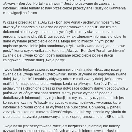
„Always - Bon Jovi Portal - archiwum”. Jest ono używane do zapisania
informacji, które tematy zostały przez ciebie przeczytane i służy do ułatwienia
ci nawigacji na forum.
W czasie przeglądania „Always - Bon Jovi Portal - archiwum” możemy też
utworzyć ciasteczka niezależne od oprogramowania phpBB, ale ich ten
dokument nie dotyczy – ma on opisywać tylko strony stworzone przez
oprogramowanie phpBB. Drugi sposób, w jaki zbieramy informacje o tobie, to
dane wysyłane przez ciebie do nas. Mogą być to między innymi posty
napisane przez ciebie jako anonimowy użytkownik zwane dalej „anonimowe
posty”, konta użytkownika założone na „Always - Bon Jovi Portal - archiwum”
zwane dalej „twoje konto” i posty napisane przez ciebie po rejestracji i
zalogowaniu zwane dalej „twoje posty”.
Twoje konto będzie zawierać przynajmniej unikalną identyfikacyjną nazwę
zwaną dalej „twoja nazwa użytkownika”, hasło używane do logowania zwane
dalej „twoje hasło” i osobisty aktywny adres e-mail zwany dalej „twój adres e-
mail”. Informacje podane dla twojego konta na „Always - Bon Jovi Portal -
archiwum” są chronione przez prawa dotyczące ochrony danych osobowych w
państwie, w którym stoi nasz serwer. Mamy prawo wymagać podania
dodatkowych informacji przy rejestracji, i to my ustalamy czy podanie ich jest
konieczne, czy nie. W każdym przypadku masz możliwość wybrania, które
informacje o twoim koncie są wyświetlane publicznie. Co więcej, w panelu
zarządzania kontem masz możliwość włączenia lub wyłączenia wysyłania do
ciebie automatycznie generowanych przez oprogramowanie phpBB e-maili.
Twoje hasło jest zaszyfrowane, więc jest bezpieczne, niemniej nie należy
używać tego samego hasła na różnych witrynach internetowych. Hasło to