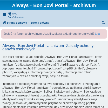
Always - Bon Jovi Portal - archiwum
FAQ
Zaloguj się
S
Strona domowa
Strona główna
z
Jesteś na forum archiwalnym. Jeżeli szukasz aktualnego forum wejdź
tutaj
.
u
k
Always - Bon Jovi Portal - archiwum -Zasady ochrony
a
danych osobowych
j
Ten tekst opisuje, w jaki sposób „Always - Bon Jovi Portal - archiwum” i firmy
stowarzyszone zwane dalej „my”, „nas”, „nasz”, „Always - Bon Jovi Portal -
archiwum”, „https://www.bonjovi.pl/forum3” i phpBB zwane dalej „oni”, „ich”,
„oprogramowanie phpBB”, „www.phpbb.com”, „phpBB Limited”, „Zespoły
phpBB”, korzystają z informacji zwanymi dalej „informacjami o tobie”
zebranych w czasie dowolnej twojej sesji na forum.
Informacje o tobie są zbierane na dwa sposoby. Po pierwsze, przeglądanie
„Always - Bon Jovi Portal - archiwum” powoduje, że aplikacja phpBB tworzy
kilka ciasteczek, które są małymi plikami tekstowymi pobranymi do katalogu
plików tymczasowych twojej przeglądarki. Pierwsze dwa ciasteczka zawierają
identyfikator użytkownika zwany „user-id” i anonimowy identyfikator sesji
zwany „session-id”, automatycznie przyznane ci przez aplikację phpBB.
Trzecie ciasteczko zostanie utworzone, gdy przejrzysz chociaż jeden temat na