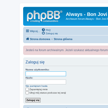
Always - Bon Jovi
Archiwum forum Always - Bon Jovi P
FAQ
Więcej…
Zaloguj się
Strona domowa
Strona główna
Jesteś na forum archiwalnym. Jeżeli szukasz aktualnego foru
Zaloguj się
Nazwa użytkownika:
Hasło:
Nie pamiętam hasła
Zapamiętaj mnie
Ukryj mój status podczas tej sesji