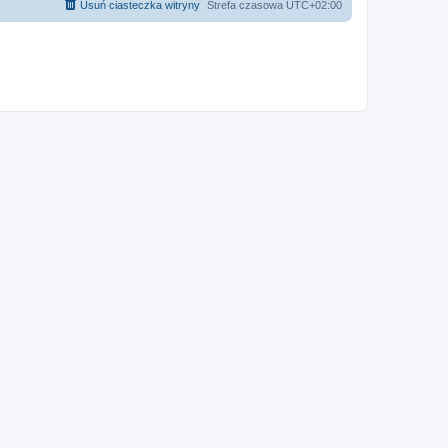
Usuń ciasteczka witryny
Strefa czasowa
UTC+02:00