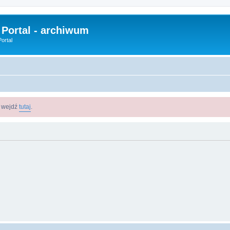
 Portal - archiwum
ortal
m wejdź
tutaj
.