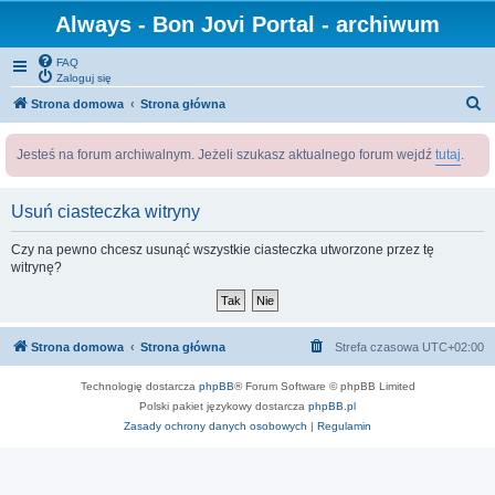
Always - Bon Jovi Portal - archiwum
FAQ
Zaloguj się
S
Strona domowa
Strona główna
z
Jesteś na forum archiwalnym. Jeżeli szukasz aktualnego forum wejdź
tutaj
.
u
k
Usuń ciasteczka witryny
a
j
Czy na pewno chcesz usunąć wszystkie ciasteczka utworzone przez tę
witrynę?
Strona domowa
Strona główna
Strefa czasowa
UTC+02:00
Technologię dostarcza
phpBB
® Forum Software © phpBB Limited
Polski pakiet językowy dostarcza
phpBB.pl
Zasady ochrony danych osobowych
|
Regulamin