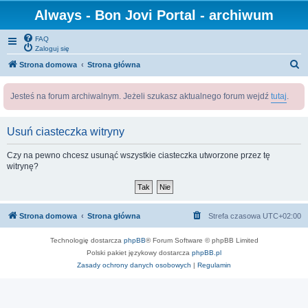
Always - Bon Jovi Portal - archiwum
FAQ
Zaloguj się
S
Strona domowa
Strona główna
z
Jesteś na forum archiwalnym. Jeżeli szukasz aktualnego forum wejdź
tutaj
.
u
k
Usuń ciasteczka witryny
a
j
Czy na pewno chcesz usunąć wszystkie ciasteczka utworzone przez tę
witrynę?
Strona domowa
Strona główna
Strefa czasowa
UTC+02:00
Technologię dostarcza
phpBB
® Forum Software © phpBB Limited
Polski pakiet językowy dostarcza
phpBB.pl
Zasady ochrony danych osobowych
|
Regulamin