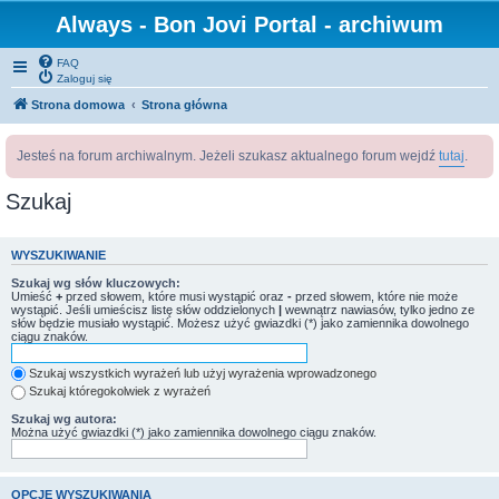
Always - Bon Jovi Portal - archiwum
FAQ
Zaloguj się
Strona domowa
Strona główna
Jesteś na forum archiwalnym. Jeżeli szukasz aktualnego forum wejdź
tutaj
.
Szukaj
WYSZUKIWANIE
Szukaj wg słów kluczowych:
Umieść
+
przed słowem, które musi wystąpić oraz
-
przed słowem, które nie może
wystąpić. Jeśli umieścisz listę słów oddzielonych
|
wewnątrz nawiasów, tylko jedno ze
słów będzie musiało wystąpić. Możesz użyć gwiazdki (*) jako zamiennika dowolnego
ciągu znaków.
Szukaj wszystkich wyrażeń lub użyj wyrażenia wprowadzonego
Szukaj któregokolwiek z wyrażeń
Szukaj wg autora:
Można użyć gwiazdki (*) jako zamiennika dowolnego ciągu znaków.
OPCJE WYSZUKIWANIA