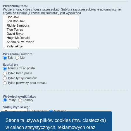
Przeszukaj fora:
Wybierz fora, które chcesz przeszukać. Subfora są przeszukiwane automatycznie,
chyba że funkcja „Przeszukuj subfora”, jest wyłączona.
Przeszukaj subfora:
Tak
Nie
Szukaj w:
Temat i treść posta
Tylko treść posta
Tylko tytuły tematów
Tylko pierwszy post tematu
Wyświetl wyniki jako:
Posty
Tematy
Sortuj wyniki wg:
Rosnąco
Malejąco
Wyświetl wyniki z ostatnich:
Strona ta używa plików cookies (tzw. ciasteczka)
w celach statystycznych, reklamowych oraz