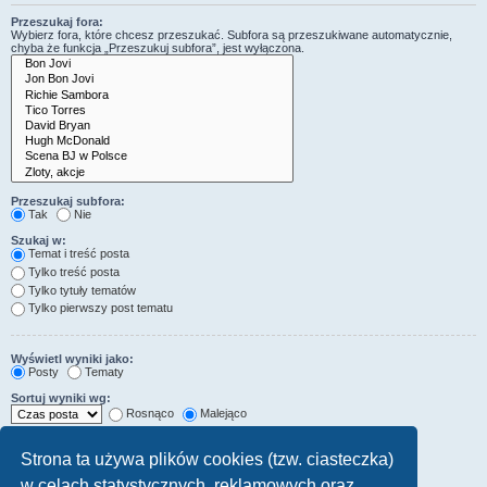
Przeszukaj fora:
Wybierz fora, które chcesz przeszukać. Subfora są przeszukiwane automatycznie,
chyba że funkcja „Przeszukuj subfora”, jest wyłączona.
Przeszukaj subfora:
Tak
Nie
Szukaj w:
Temat i treść posta
Tylko treść posta
Tylko tytuły tematów
Tylko pierwszy post tematu
Wyświetl wyniki jako:
Posty
Tematy
Sortuj wyniki wg:
Rosnąco
Malejąco
Wyświetl wyniki z ostatnich:
Strona ta używa plików cookies (tzw. ciasteczka)
w celach statystycznych, reklamowych oraz