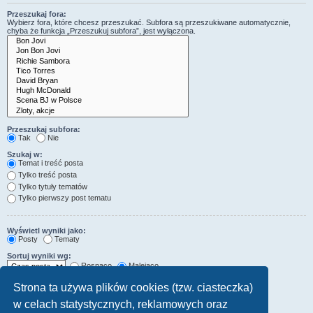
Przeszukaj fora:
Wybierz fora, które chcesz przeszukać. Subfora są przeszukiwane automatycznie,
chyba że funkcja „Przeszukuj subfora”, jest wyłączona.
Przeszukaj subfora:
Tak
Nie
Szukaj w:
Temat i treść posta
Tylko treść posta
Tylko tytuły tematów
Tylko pierwszy post tematu
Wyświetl wyniki jako:
Posty
Tematy
Sortuj wyniki wg:
Rosnąco
Malejąco
Wyświetl wyniki z ostatnich:
Strona ta używa plików cookies (tzw. ciasteczka)
w celach statystycznych, reklamowych oraz