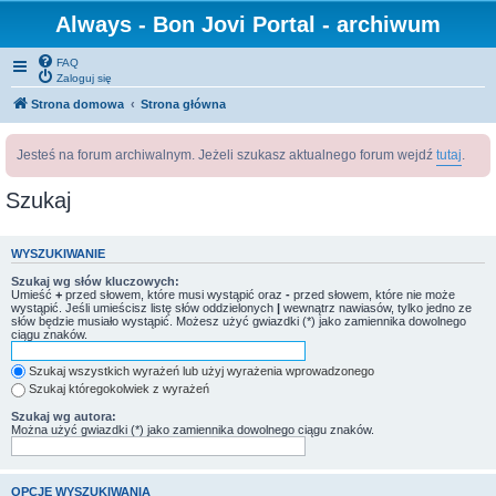
Always - Bon Jovi Portal - archiwum
FAQ
Zaloguj się
Strona domowa
Strona główna
Jesteś na forum archiwalnym. Jeżeli szukasz aktualnego forum wejdź
tutaj
.
Szukaj
WYSZUKIWANIE
Szukaj wg słów kluczowych:
Umieść
+
przed słowem, które musi wystąpić oraz
-
przed słowem, które nie może
wystąpić. Jeśli umieścisz listę słów oddzielonych
|
wewnątrz nawiasów, tylko jedno ze
słów będzie musiało wystąpić. Możesz użyć gwiazdki (*) jako zamiennika dowolnego
ciągu znaków.
Szukaj wszystkich wyrażeń lub użyj wyrażenia wprowadzonego
Szukaj któregokolwiek z wyrażeń
Szukaj wg autora:
Można użyć gwiazdki (*) jako zamiennika dowolnego ciągu znaków.
OPCJE WYSZUKIWANIA