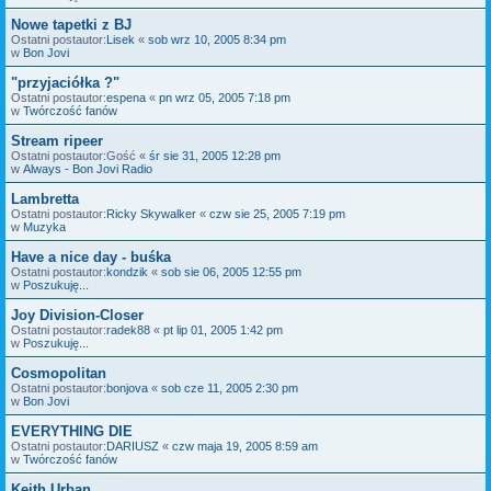
Nowe tapetki z BJ
Ostatni postautor:
Lisek
«
sob wrz 10, 2005 8:34 pm
w
Bon Jovi
"przyjaciółka ?"
Ostatni postautor:
espena
«
pn wrz 05, 2005 7:18 pm
w
Twórczość fanów
Stream ripeer
Ostatni postautor:
Gość
«
śr sie 31, 2005 12:28 pm
w
Always - Bon Jovi Radio
Lambretta
Ostatni postautor:
Ricky Skywalker
«
czw sie 25, 2005 7:19 pm
w
Muzyka
Have a nice day - buśka
Ostatni postautor:
kondzik
«
sob sie 06, 2005 12:55 pm
w
Poszukuję...
Joy Division-Closer
Ostatni postautor:
radek88
«
pt lip 01, 2005 1:42 pm
w
Poszukuję...
Cosmopolitan
Ostatni postautor:
bonjova
«
sob cze 11, 2005 2:30 pm
w
Bon Jovi
EVERYTHING DIE
Ostatni postautor:
DARIUSZ
«
czw maja 19, 2005 8:59 am
w
Twórczość fanów
Keith Urban