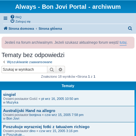
Always - Bon Jovi Portal - archiwum
FAQ
Zaloguj się
S
Strona domowa
Strona główna
z
Jesteś na forum archiwalnym. Jeżeli szukasz aktualnego forum wejdź
tutaj
.
u
k
Tematy bez odpowiedzi
a
Wyszukiwanie zaawansowane
j
Szukaj
Wyszukiwanie zaawansowane
Znaleziono 18 wyników •Strona
1
z
1
Tematy
singiel
Ostatni postautor:
Gość
«
pt wrz 16, 2005 10:50 am
w
Muzyka
Australijski Hand na allegro
Ostatni postautor:
bonjova
«
czw wrz 15, 2005 7:58 pm
w
Bon Jovi
Poszukuje wyrazniej fotki z tatuażem richiego
Ostatni postautor:
dino
«
czw wrz 15, 2005 3:16 pm
w
Poszukuję...