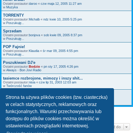
Ostatni postautor:
daroo
«
czw maja 12, 2005 11:27 am
w
Muzyka
TORRENTY
Ostatni postautor:
Michalb
«
ndz kwie 10, 2005 5:25 pm
w
Poszukuję...
Sprzedam
Ostatni postautor:
bonjova
«
sob kwie 09, 2005 8:37 pm
w
Poszukuję...
POP Fajnie!
Ostatni postautor:
Klaudia
«
śr mar 09, 2005 4:55 pm
w
Poszukuję...
Poszukiwani DJ'e
Ostatni postautor:
Bodzio
«
pn sty 17, 2005 4:26 pm
w
Always - Bon Jovi Radio
tasiemce rozbrojone, mimozy i inszy shit...
Ostatni postautor:
nisia
«
czw lip 31, 2003 12:03 am
w
Twórczość fanów
CO¦ DLA BASISTÓW... I NIE TYLKO ;)
Strona ta używa plików cookies (tzw. ciasteczka)
Ostatni postautor:
MacAgga
«
pt sty 10, 2003 10:25 pm
w
Hugh McDonald
w celach statystycznych, reklamowych oraz
funkcjonalnych. Warunki przechowywania lub
Znaleziono 18 wyników •Strona
1
z
1
dostępu do plików cookies można określić w
ustawieniach przeglądarki internetowej.
Przejdź do