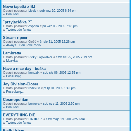
Nowe tapetki z BJ
Ostatni postautor:
Lisek
«
sob wrz 10, 2005 8:34 pm
w
Bon Jovi
"przyjaciółka ?"
Ostatni postautor:
espena
«
pn wrz 05, 2005 7:18 pm
w
Twórczość fanów
Stream ripeer
Ostatni postautor:
Gość
«
śr sie 31, 2005 12:28 pm
w
Always - Bon Jovi Radio
Lambretta
Ostatni postautor:
Ricky Skywalker
«
czw sie 25, 2005 7:19 pm
w
Muzyka
Have a nice day - buśka
Ostatni postautor:
kondzik
«
sob sie 06, 2005 12:55 pm
w
Poszukuję...
Joy Division-Closer
Ostatni postautor:
radek88
«
pt lip 01, 2005 1:42 pm
w
Poszukuję...
Cosmopolitan
Ostatni postautor:
bonjova
«
sob cze 11, 2005 2:30 pm
w
Bon Jovi
EVERYTHING DIE
Ostatni postautor:
DARIUSZ
«
czw maja 19, 2005 8:59 am
w
Twórczość fanów
Keith Urban