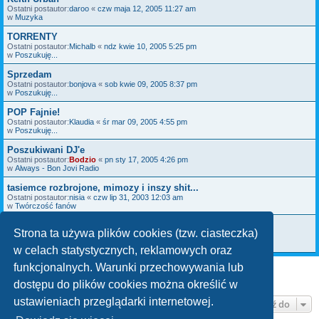
Ostatni postautor:
daroo
«
czw maja 12, 2005 11:27 am
w
Muzyka
TORRENTY
Ostatni postautor:
Michalb
«
ndz kwie 10, 2005 5:25 pm
w
Poszukuję...
Sprzedam
Ostatni postautor:
bonjova
«
sob kwie 09, 2005 8:37 pm
w
Poszukuję...
POP Fajnie!
Ostatni postautor:
Klaudia
«
śr mar 09, 2005 4:55 pm
w
Poszukuję...
Poszukiwani DJ'e
Ostatni postautor:
Bodzio
«
pn sty 17, 2005 4:26 pm
w
Always - Bon Jovi Radio
tasiemce rozbrojone, mimozy i inszy shit...
Ostatni postautor:
nisia
«
czw lip 31, 2003 12:03 am
w
Twórczość fanów
CO¦ DLA BASISTÓW... I NIE TYLKO ;)
Strona ta używa plików cookies (tzw. ciasteczka)
Ostatni postautor:
MacAgga
«
pt sty 10, 2003 10:25 pm
w
Hugh McDonald
w celach statystycznych, reklamowych oraz
funkcjonalnych. Warunki przechowywania lub
Znaleziono 18 wyników •Strona
1
z
1
dostępu do plików cookies można określić w
ustawieniach przeglądarki internetowej.
Przejdź do