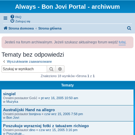
Always - Bon Jovi Portal - archiwum
FAQ
Zaloguj się
S
Strona domowa
Strona główna
z
Jesteś na forum archiwalnym. Jeżeli szukasz aktualnego forum wejdź
tutaj
.
u
k
Tematy bez odpowiedzi
a
Wyszukiwanie zaawansowane
j
Szukaj
Wyszukiwanie zaawansowane
Znaleziono 18 wyników •Strona
1
z
1
Tematy
singiel
Ostatni postautor:
Gość
«
pt wrz 16, 2005 10:50 am
w
Muzyka
Australijski Hand na allegro
Ostatni postautor:
bonjova
«
czw wrz 15, 2005 7:58 pm
w
Bon Jovi
Poszukuje wyrazniej fotki z tatuażem richiego
Ostatni postautor:
dino
«
czw wrz 15, 2005 3:16 pm
w
Poszukuję...